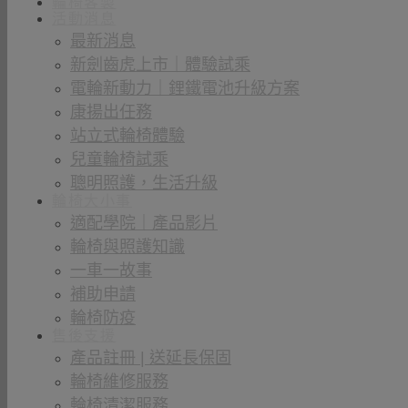
輪椅客製
活動消息
最新消息
新劍齒虎上市｜體驗試乘
電輪新動力｜鋰鐵電池升級方案
康揚出任務
站立式輪椅體驗
兒童輪椅試乘
聰明照護，生活升級
輪椅大小事
適配學院｜產品影片
輪椅與照護知識
一車一故事
補助申請
輪椅防疫
售後支援
產品註冊 | 送延長保固
輪椅維修服務
輪椅清潔服務