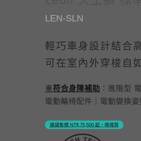
LEN-SLN
輕巧車身設計結合
可在室內外穿梭自
※符合身障補助
：進階型 
電動輪椅配件｜電動變換姿
建議售價 NT$ 75,500 起，哪裡買