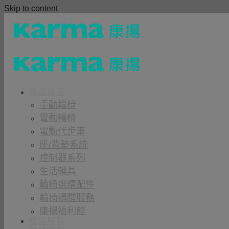
Skip to content
商品櫥窗
手動輪椅
電動輪椅
電動代步車
座/背墊系統
控制器系列
生活輔具
輪椅選購配件
輪椅捐贈服務
康揚福利館
租借服務