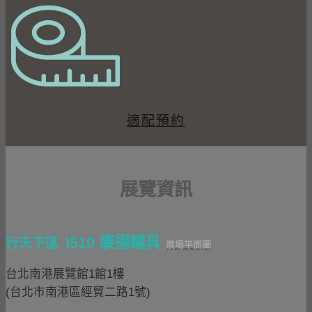
適配預約
展覽資訊
I510 康揚輔具
行天下區
展場平面圖
​台北南港展覽館1館1樓
(台北市南港區經貿二路1號)