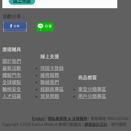
線上申請
活動分享：
活動分享
康揚輔具
線上支援
關於我們
最新活動
保固卡登錄
體驗門市
維修服務
商品櫥窗
全球據點
聯絡我們
輪椅安全
經銷商專區
車型分類專區
人才招募
常見問題
用戶分類專區
English
/
隱私權條款 & 法律聲明
/ 客服專線 0800-522166
Copyright ©2018 Karma Medical 康揚行動輔具
|
網頁設計公司
：
振作國際