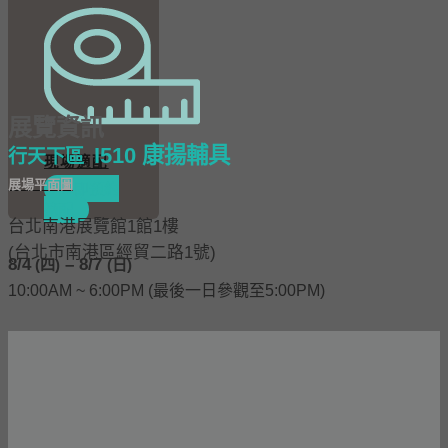
展覽資訊
I510 康揚輔具
行天下區
現場適配
展場平面圖
立即預約
適配
​台北南港展覽館1館1樓
(台北市南港區經貿二路1號)
8/4
– 8/7
(四)
(日)
10:00AM ~ 6:00PM (最後一日參觀至5:00PM)