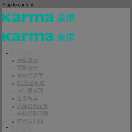
Skip to content
商品櫥窗
手動輪椅
電動輪椅
電動代步車
座/背墊系統
控制器系列
生活輔具
輪椅選購配件
輪椅捐贈服務
康揚福利館
租借服務