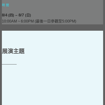
時 間
8/4
– 8/7
(四)
(日)
10:00AM ~ 6:00PM (最後一日參觀至5:00PM)
展演主題
​_______