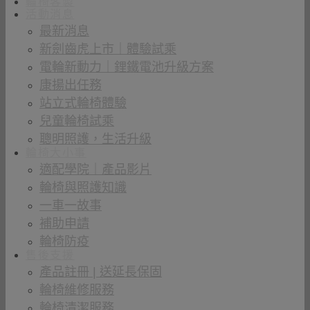
輪椅客製
活動消息
最新消息
新劍齒虎上市｜體驗試乘
電輪新動力｜鋰鐵電池升級方案
康揚出任務
站立式輪椅體驗
兒童輪椅試乘
聰明照護，生活升級
輪椅大小事
適配學院｜產品影片
輪椅與照護知識
一車一故事
補助申請
輪椅防疫
售後支援
產品註冊 | 送延長保固
輪椅維修服務
輪椅清潔服務