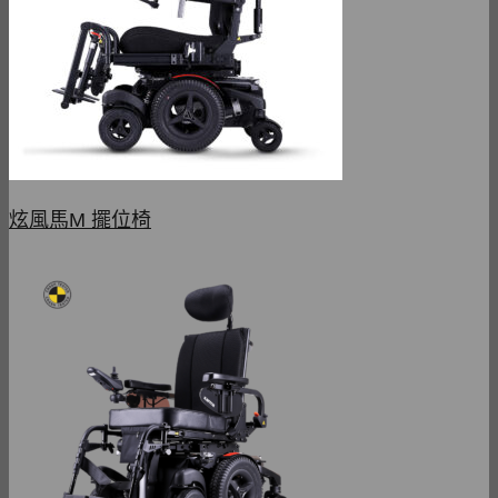
炫風馬M 擺位椅