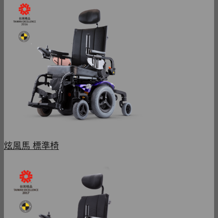
炫風馬 標準椅