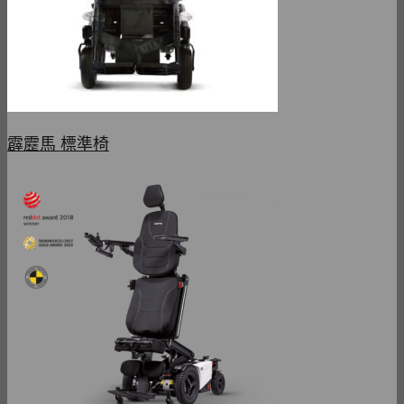
霹靂馬 標準椅