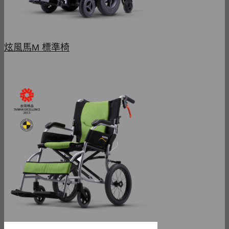
炫風馬M 標準椅