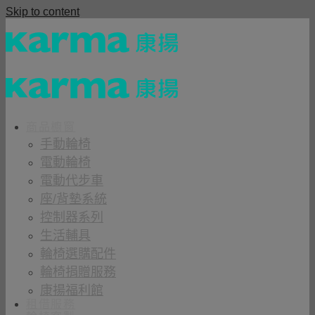
Skip to content
商品櫥窗
手動輪椅
電動輪椅
電動代步車
座/背墊系統
控制器系列
生活輔具
輪椅選購配件
輪椅捐贈服務
康揚福利館
租借服務