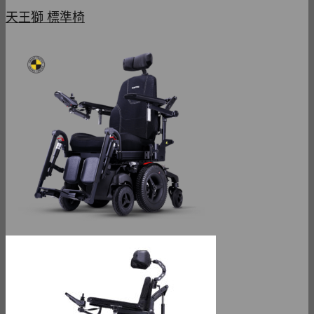
天王獅 標準椅