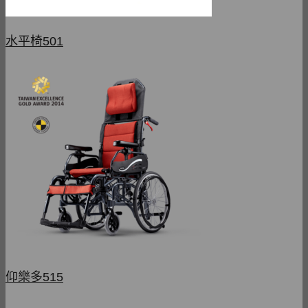
水平椅501
仰樂多515