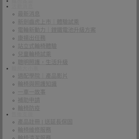
輪椅客製
活動消息
最新消息
新劍齒虎上市｜體驗試乘
電輪新動力｜鋰鐵電池升級方案
康揚出任務
站立式輪椅體驗
兒童輪椅試乘
聰明照護，生活升級
輪椅大小事
適配學院｜產品影片
輪椅與照護知識
一車一故事
補助申請
輪椅防疫
售後支援
產品註冊 | 送延長保固
輪椅維修服務
輪椅清潔服務