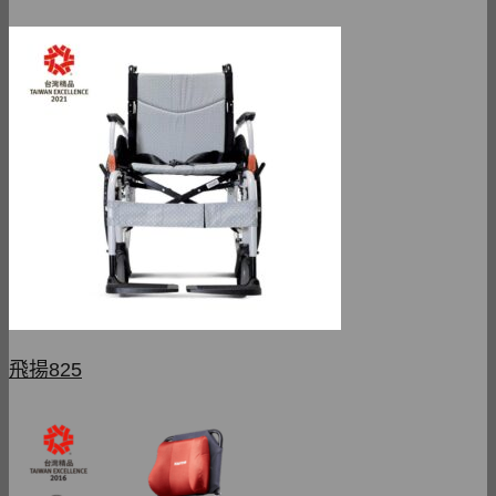
飛揚825