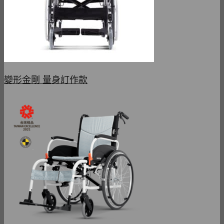
變形金剛 量身訂作款