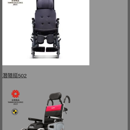
潛隨挺502