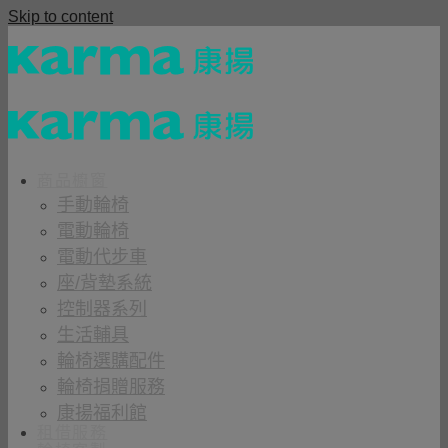
Skip to content
商品櫥窗
手動輪椅
電動輪椅
電動代步車
座/背墊系統
控制器系列
生活輔具
輪椅選購配件
輪椅捐贈服務
康揚福利館
租借服務