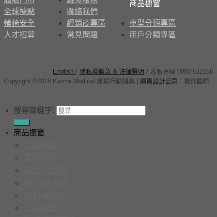
商品櫥窗
全球據點
聯絡我們
輪椅安全
經銷商專區
車型分類專區
人才招募
常見問題
用戶分類專區
English
/
隱私權條款 & 法律聲明
/ 客服專線 0800-522166
Copyright ©2018 Karma Medical 康揚行動輔具
|
網頁設計公司
：
振作國際
搜尋關鍵字:
商品櫥窗
手動輪椅
電動輪椅
電動代步車
座/背墊系統
控制器系列
生活輔具