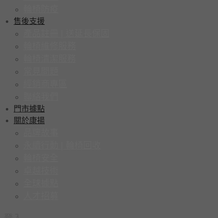
輪椅防疫
售後支援
產品註冊 | 送延長保固
輪椅維修服務
輪椅清潔服務
常見問題
經銷商專區
聯絡我們
門市據點
關於康揚
品牌故事
永續行動 | 輪椅回收
輪椅安全
卓越技術
全球據點
人才招募
登入