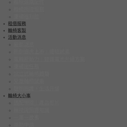
輪椅選購配件
輪椅捐贈服務
康揚福利館
租借服務
輪椅客製
活動消息
最新消息
新劍齒虎上市｜體驗試乘
電輪新動力｜鋰鐵電池升級方案
康揚出任務
站立式輪椅體驗
兒童輪椅試乘
聰明照護，生活升級
輪椅大小事
適配學院｜產品影片
輪椅與照護知識
一車一故事
補助申請