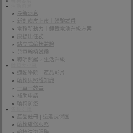
輪椅客製
活動消息
最新消息
新劍齒虎上市｜體驗試乘
電輪新動力｜鋰鐵電池升級方案
康揚出任務
站立式輪椅體驗
兒童輪椅試乘
聰明照護，生活升級
輪椅大小事
適配學院｜產品影片
輪椅與照護知識
一車一故事
補助申請
輪椅防疫
售後支援
產品註冊 | 送延長保固
輪椅維修服務
輪椅清潔服務