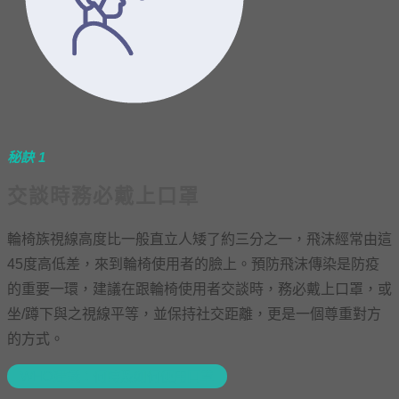
秘訣 1
交談時務必戴上口罩
輪椅族視線高度比一般直立人矮了約三分之一，飛沫經常由這
45度高低差，來到輪椅使用者的臉上。預防飛沫傳染是防疫
的重要一環，建議在跟輪椅使用者交談時，務必戴上口罩，或
坐/蹲下與之視線平等，並保持社交距離，更是一個尊重對方
的方式。
WHO建議：何時及如何使用口罩