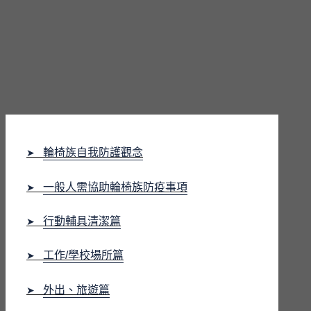
輪椅族自我防護觀念
➤
一般人需協助輪椅族防疫事項
➤
行動輔具清潔篇
➤
工作/學校場所篇
➤
外出、旅遊篇
➤