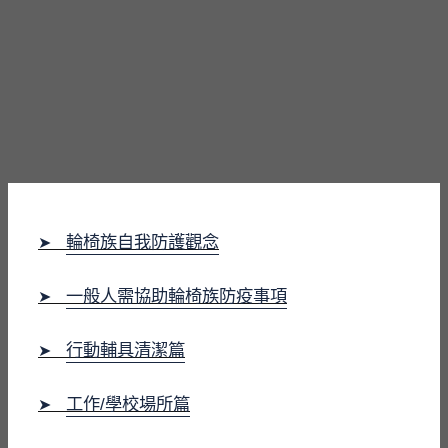
輪椅族自我防護觀念
➤
一般人需協助輪椅族防疫事項
➤
行動輔具清潔篇
➤
工作/學校場所篇
➤