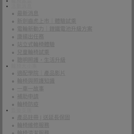
輪椅客製
活動消息
最新消息
新劍齒虎上市｜體驗試乘
電輪新動力｜鋰鐵電池升級方案
康揚出任務
站立式輪椅體驗
兒童輪椅試乘
聰明照護，生活升級
輪椅大小事
適配學院｜產品影片
輪椅與照護知識
一車一故事
補助申請
輪椅防疫
售後支援
產品註冊 | 送延長保固
輪椅維修服務
輪椅清潔服務