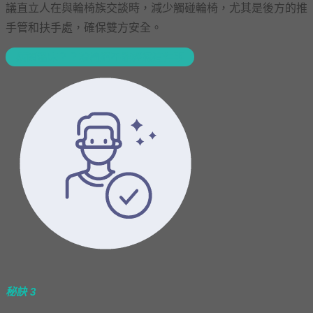
議直立人在與輪椅族交談時，減少觸碰輪椅，尤其是後方的推
手管和扶手處，確保雙方安全。
病菌溫床？？輪椅絕不能輕忽這件事
秘訣 3