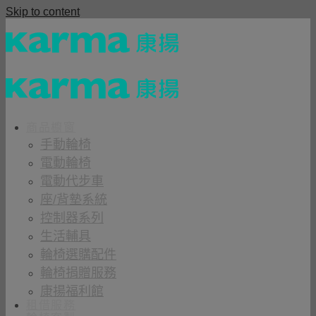
Skip to content
商品櫥窗
手動輪椅
電動輪椅
電動代步車
座/背墊系統
控制器系列
生活輔具
輪椅選購配件
輪椅捐贈服務
康揚福利館
租借服務