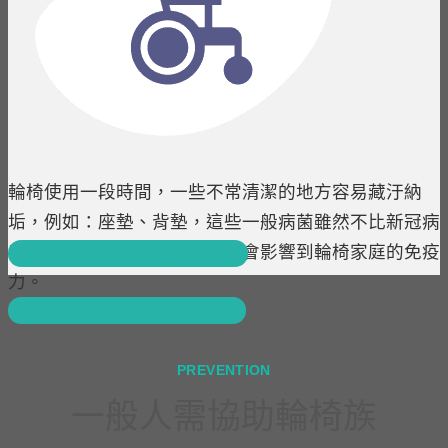
輪椅使用一段時間，一些不常清潔的地方容易藏汙納
垢，例如：座墊、背墊，這些一般病菌雖然不比新冠病
毒強烈，但長期接觸下，也都會影響到輪椅家庭的免疫
清潔消毒回原廠，守護家人健康
力。
輪椅族防疫技巧 - 座背墊抗菌篇
PREVENTION
一般人需協助輪椅族