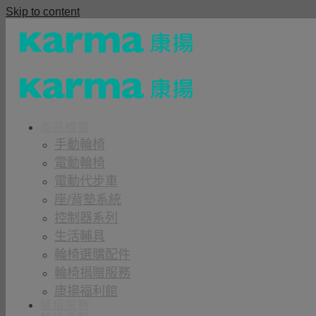
Skip to content
商品櫥窗
手動輪椅
電動輪椅
電動代步車
座/背墊系統
控制器系列
生活輔具
輪椅選購配件
輪椅捐贈服務
康揚福利館
租借服務