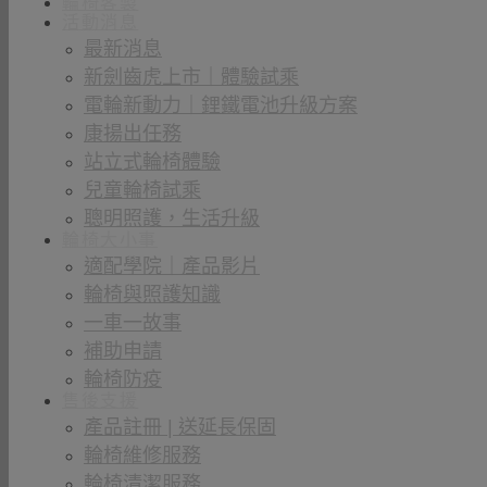
輪椅客製
活動消息
最新消息
新劍齒虎上市｜體驗試乘
電輪新動力｜鋰鐵電池升級方案
康揚出任務
站立式輪椅體驗
兒童輪椅試乘
聰明照護，生活升級
輪椅大小事
適配學院｜產品影片
輪椅與照護知識
一車一故事
補助申請
輪椅防疫
售後支援
產品註冊 | 送延長保固
輪椅維修服務
輪椅清潔服務