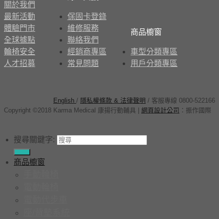
關於我們
最新活動
保固卡登錄
體驗門市
維修服務
商品櫥窗
全球據點
聯絡我們
輪椅安全
經銷商專區
車型分類專區
人才招募
常見問題
用戶分類專區
English
/
隱私權條款 & 法律聲明
/ 客服專線 0800-522166
Copyright ©2018 Karma Medical 康揚行動輔具
|
網頁設計公司
：
振作國際
搜尋關鍵字:
商品櫥窗
手動輪椅
電動輪椅
電動代步車
座/背墊系統