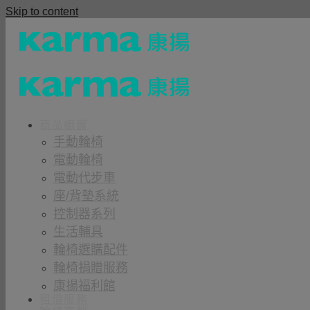
Skip to content
商品櫥窗
手動輪椅
電動輪椅
電動代步車
座/背墊系統
控制器系列
生活輔具
輪椅選購配件
輪椅捐贈服務
康揚福利館
租借服務