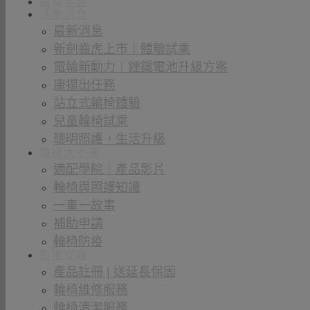
輪椅客製
活動消息
最新消息
新劍齒虎上市｜體驗試乘
電輪新動力｜鋰鐵電池升級方案
康揚出任務
站立式輪椅體驗
兒童輪椅試乘
聰明照護，生活升級
輪椅大小事
適配學院｜產品影片
輪椅與照護知識
一車一故事
補助申請
輪椅防疫
售後支援
產品註冊 | 送延長保固
輪椅維修服務
輪椅清潔服務