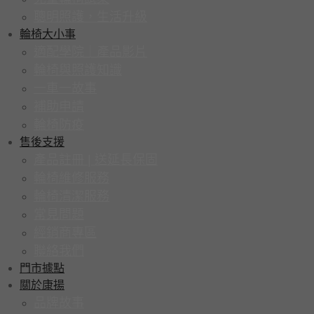
聰明照護，生活升級
輪椅大小事
適配學院｜產品影片
輪椅與照護知識
一車一故事
補助申請
輪椅防疫
售後支援
產品註冊 | 送延長保固
輪椅維修服務
輪椅清潔服務
常見問題
經銷商專區
聯絡我們
門市據點
關於康揚
品牌故事