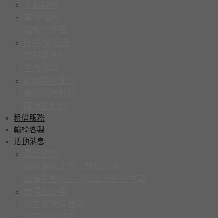
手動輪椅
電動輪椅
電動代步車
座/背墊系統
控制器系列
生活輔具
輪椅選購配件
輪椅捐贈服務
康揚福利館
租借服務
輪椅客製
活動消息
最新消息
新劍齒虎上市｜體驗試乘
電輪新動力｜鋰鐵電池升級方案
康揚出任務
站立式輪椅體驗
兒童輪椅試乘