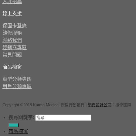
人才招募
線上支援
保固卡登錄
維修服務
聯絡我們
經銷商專區
常見問題
商品櫥窗
車型分類專區
用戶分類專區
Copyright ©2018 Karma Medical 康揚行動輔具
|
網頁設計公司
：
振作國際
搜尋關鍵字:
商品櫥窗