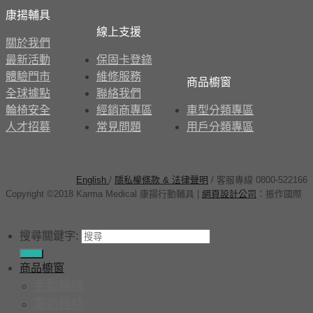
康揚輔具
線上支援
關於我們
最新活動
保固卡登錄
體驗門市
維修服務
商品櫥窗
全球據點
聯絡我們
輪椅安全
經銷商專區
車型分類專區
人才招募
常見問題
用戶分類專區
English
/
隱私權條款 & 法律聲明
/ 客服專線 0800-522166
Copyright ©2018 Karma Medical 康揚行動輔具
|
網頁設計公司
：
振作國際
搜尋關鍵字:
商品櫥窗
手動輪椅
電動輪椅