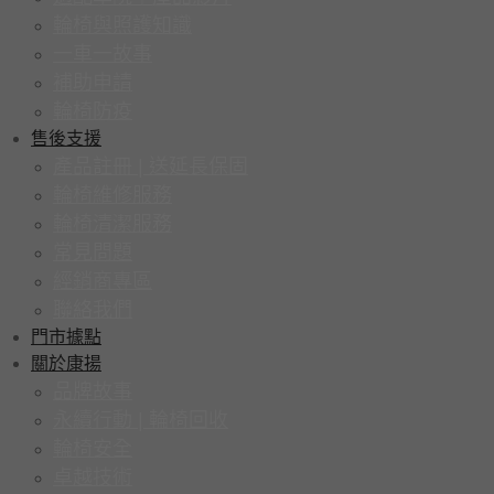
輪椅與照護知識
一車一故事
補助申請
輪椅防疫
售後支援
產品註冊 | 送延長保固
輪椅維修服務
輪椅清潔服務
常見問題
經銷商專區
聯絡我們
門市據點
關於康揚
品牌故事
永續行動 | 輪椅回收
輪椅安全
卓越技術