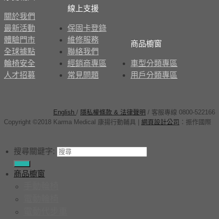
線上支援
關於我們
最新活動
保固卡登錄
體驗門市
維修服務
商品櫥窗
全球據點
聯絡我們
輪椅安全
經銷商專區
車型分類專區
人才招募
常見問題
用戶分類專區
English
/
隱私權條款 & 法律聲明
/ 客服專線 0800-522166
Copyright ©2018 Karma Medical 康揚行動輔具
|
網頁設計公司
：
振作國際
搜尋關鍵字:
商品櫥窗
手動輪椅
電動輪椅
電動代步車