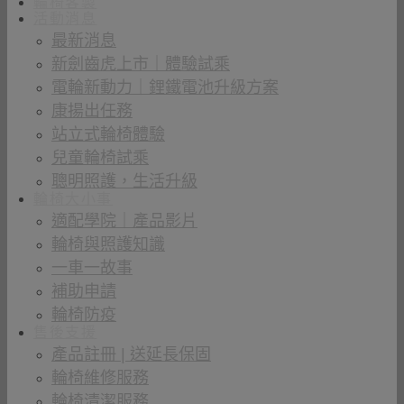
輪椅客製
活動消息
最新消息
新劍齒虎上市｜體驗試乘
電輪新動力｜鋰鐵電池升級方案
康揚出任務
站立式輪椅體驗
兒童輪椅試乘
聰明照護，生活升級
輪椅大小事
適配學院｜產品影片
輪椅與照護知識
一車一故事
補助申請
輪椅防疫
售後支援
產品註冊 | 送延長保固
輪椅維修服務
輪椅清潔服務