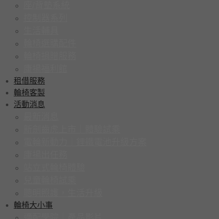
座/背墊系統
控制器系列
生活輔具
輪椅選購配件
輪椅捐贈服務
康揚福利館
租借服務
輪椅客製
活動消息
最新消息
新劍齒虎上市｜體驗試乘
電輪新動力｜鋰鐵電池升級方案
康揚出任務
站立式輪椅體驗
兒童輪椅試乘
聰明照護，生活升級
輪椅大小事
適配學院｜產品影片