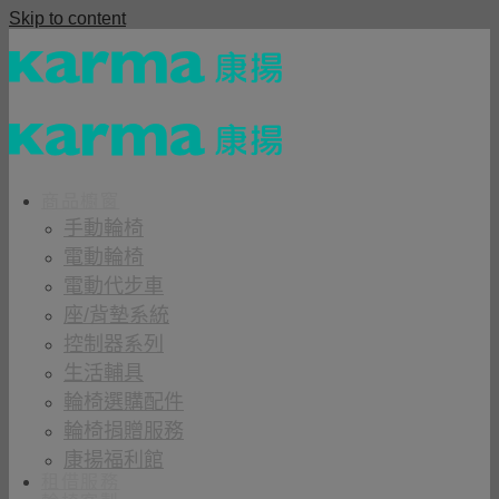
Skip to content
商品櫥窗
手動輪椅
電動輪椅
電動代步車
座/背墊系統
控制器系列
生活輔具
輪椅選購配件
輪椅捐贈服務
康揚福利館
租借服務