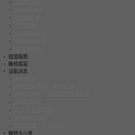
電動代步車
座/背墊系統
控制器系列
生活輔具
輪椅選購配件
輪椅捐贈服務
康揚福利館
租借服務
輪椅客製
活動消息
最新消息
新劍齒虎上市｜體驗試乘
電輪新動力｜鋰鐵電池升級方案
康揚出任務
站立式輪椅體驗
兒童輪椅試乘
聰明照護，生活升級
輪椅大小事