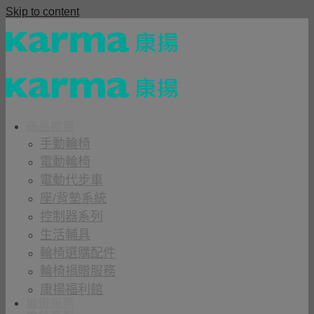
Skip to content
商品櫥窗
手動輪椅
電動輪椅
電動代步車
座/背墊系統
控制器系列
生活輔具
輪椅選購配件
輪椅捐贈服務
康揚福利館
租借服務