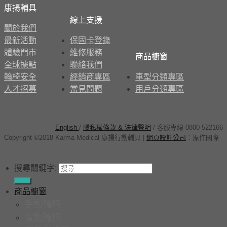
康揚輔具
線上支援
關於我們
最新活動
保固卡登錄
體驗門市
維修服務
商品櫥窗
全球據點
聯絡我們
輪椅安全
經銷商專區
車型分類專區
人才招募
常見問題
用戶分類專區
English
/
隱私權條款 & 法律聲明
/ 客服專線 0800-522166
Copyright ©2018 Karma Medical 康揚行動輔具
|
網頁設計公司
：
振作國際
搜尋關鍵字:
商品櫥窗
手動輪椅
電動輪椅