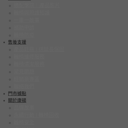
適配學院｜產品影片
輪椅與照護知識
一車一故事
補助申請
輪椅防疫
售後支援
產品註冊 | 送延長保固
輪椅維修服務
輪椅清潔服務
常見問題
經銷商專區
聯絡我們
門市據點
關於康揚
品牌故事
永續行動 | 輪椅回收
輪椅安全