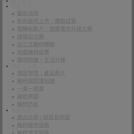
輪椅客製
活動消息
最新消息
新劍齒虎上市｜體驗試乘
電輪新動力｜鋰鐵電池升級方案
康揚出任務
站立式輪椅體驗
兒童輪椅試乘
聰明照護，生活升級
輪椅大小事
適配學院｜產品影片
輪椅與照護知識
一車一故事
補助申請
輪椅防疫
售後支援
產品註冊 | 送延長保固
輪椅維修服務
輪椅清潔服務