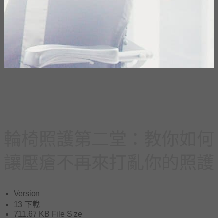
輪椅照護第二堂：教你如何
讓壓瘡不再來打亂你的照護
Version
13
下載
711.67 KB
File Size