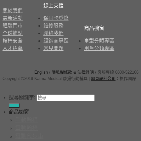
線上支援
關於我們
最新活動
保固卡登錄
體驗門市
維修服務
商品櫥窗
全球據點
聯絡我們
輪椅安全
經銷商專區
車型分類專區
人才招募
常見問題
用戶分類專區
English
/
隱私權條款 & 法律聲明
/ 客服專線 0800-522166
Copyright ©2018 Karma Medical 康揚行動輔具
|
網頁設計公司
：
振作國際
搜尋關鍵字:
商品櫥窗
手動輪椅
電動輪椅
電動代步車