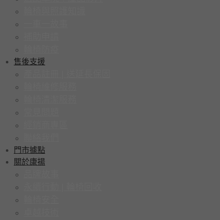
輪椅與照護知識
一車一故事
補助申請
輪椅防疫
售後支援
產品註冊 | 送延長保固
輪椅維修服務
輪椅清潔服務
常見問題
經銷商專區
聯絡我們
門市據點
關於康揚
品牌故事
永續行動 | 輪椅回收
輪椅安全
卓越技術