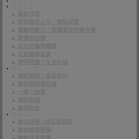
輪椅客製
活動消息
最新消息
新劍齒虎上市｜體驗試乘
電輪新動力｜鋰鐵電池升級方案
康揚出任務
站立式輪椅體驗
兒童輪椅試乘
聰明照護，生活升級
輪椅大小事
適配學院｜產品影片
輪椅與照護知識
一車一故事
補助申請
輪椅防疫
售後支援
產品註冊 | 送延長保固
輪椅維修服務
輪椅清潔服務