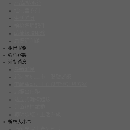
座/背墊系統
控制器系列
生活輔具
輪椅選購配件
輪椅捐贈服務
康揚福利館
租借服務
輪椅客製
活動消息
最新消息
新劍齒虎上市｜體驗試乘
電輪新動力｜鋰鐵電池升級方案
康揚出任務
站立式輪椅體驗
兒童輪椅試乘
聰明照護，生活升級
輪椅大小事
適配學院｜產品影片