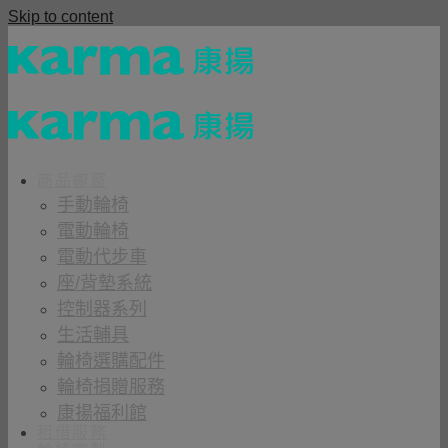
Skip to content
商品櫥窗
手動輪椅
電動輪椅
電動代步車
座/背墊系統
控制器系列
生活輔具
輪椅選購配件
輪椅捐贈服務
康揚福利館
租借服務