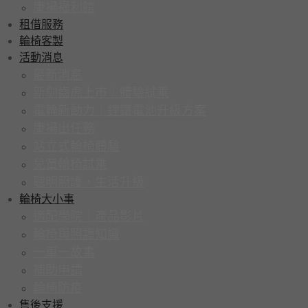
康揚福利館
租借服務
輪椅客製
活動消息
最新消息
新劍齒虎上市｜體驗試乘
電輪新動力｜鋰鐵電池升級方案
康揚出任務
站立式輪椅體驗
兒童輪椅試乘
聰明照護，生活升級
輪椅大小事
適配學院｜產品影片
輪椅與照護知識
一車一故事
補助申請
輪椅防疫
售後支援