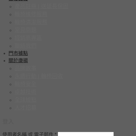
產品註冊 | 送延長保固
輪椅維修服務
輪椅清潔服務
常見問題
經銷商專區
聯絡我們
門市據點
關於康揚
品牌故事
永續行動 | 輪椅回收
輪椅安全
卓越技術
全球據點
人才招募
登入
使用者名稱 或 電子郵件
*