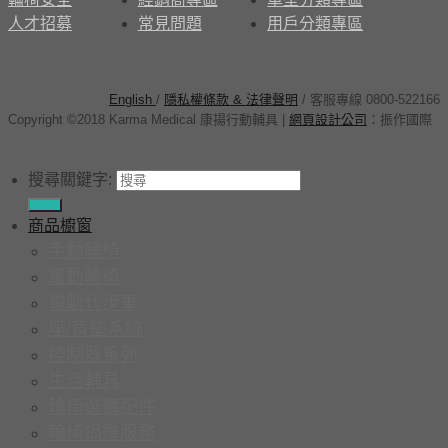
人才招募
常見問題
用戶分類專區
English
/
隱私權條款 & 法律聲明
/ 客服專線 0800-522166
Copyright ©2018 Karma Medical 康揚行動輔具
|
網頁設計公司
：
振作國際
搜尋關鍵字:
商品櫥窗
手動輪椅
電動輪椅
電動代步車
座/背墊系統
控制器系列
生活輔具
輪椅選購配件
輪椅捐贈服務