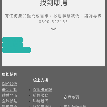
找到康揚
有任何產品疑問或需求，歡迎聯繫我們：諮詢專線
0800-522166
聯絡我們
銷售據點
加入官方LINE
康揚輔具
線上支援
關於我們
最新活動
保固卡登錄
體驗門市
維修服務
商品櫥窗
全球據點
聯絡我們
輪椅安全
經銷商專區
車型分類專區