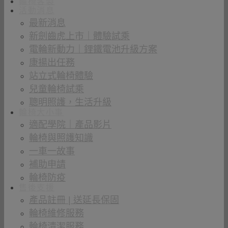
輪椅客製
活動消息
最新消息
新劍齒虎上市｜體驗試乘
電輪新動力｜鋰鐵電池升級方案
康揚出任務
站立式輪椅體驗
兒童輪椅試乘
聰明照護，生活升級
輪椅大小事
適配學院｜產品影片
輪椅與照護知識
一車一故事
補助申請
輪椅防疫
售後支援
產品註冊 | 送延長保固
輪椅維修服務
輪椅清潔服務