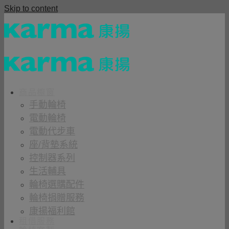
Skip to content
商品櫥窗
手動輪椅
電動輪椅
電動代步車
座/背墊系統
控制器系列
生活輔具
輪椅選購配件
輪椅捐贈服務
康揚福利館
租借服務