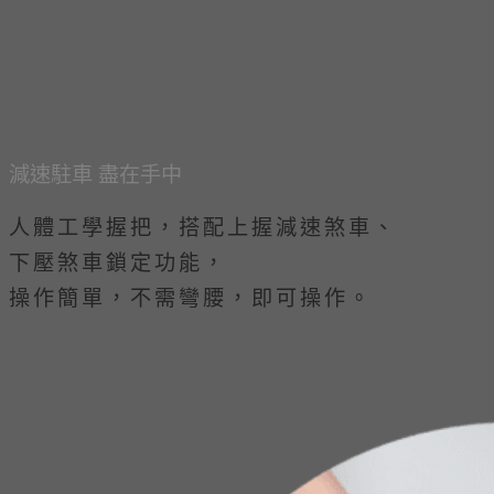
減速駐車 盡在手中
人體工學握把，搭配上握減速煞車、
下壓煞車鎖定功能，
操作簡單，不需彎腰，即可操作。