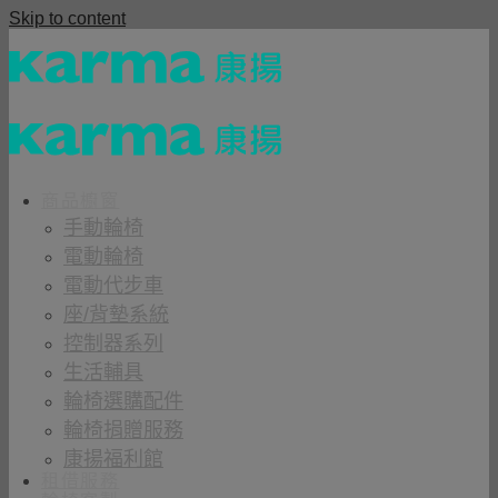
Skip to content
商品櫥窗
手動輪椅
電動輪椅
電動代步車
座/背墊系統
控制器系列
生活輔具
輪椅選購配件
輪椅捐贈服務
康揚福利館
租借服務