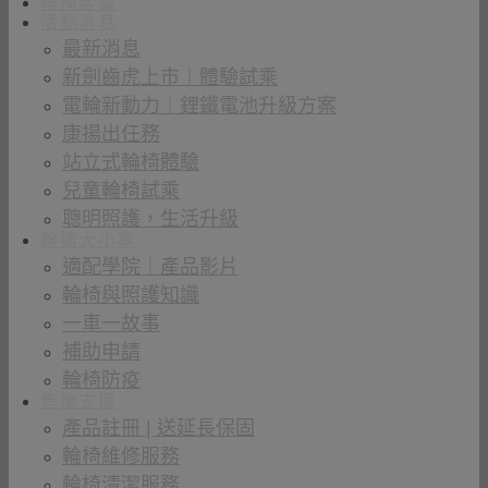
輪椅客製
活動消息
最新消息
新劍齒虎上市｜體驗試乘
電輪新動力｜鋰鐵電池升級方案
康揚出任務
站立式輪椅體驗
兒童輪椅試乘
聰明照護，生活升級
輪椅大小事
適配學院｜產品影片
輪椅與照護知識
一車一故事
補助申請
輪椅防疫
售後支援
產品註冊 | 送延長保固
輪椅維修服務
輪椅清潔服務