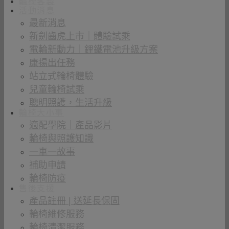
輪椅客製
活動消息
最新消息
新劍齒虎上市｜體驗試乘
電輪新動力｜鋰鐵電池升級方案
康揚出任務
站立式輪椅體驗
兒童輪椅試乘
聰明照護，生活升級
輪椅大小事
適配學院｜產品影片
輪椅與照護知識
一車一故事
補助申請
輪椅防疫
售後支援
產品註冊 | 送延長保固
輪椅維修服務
輪椅清潔服務