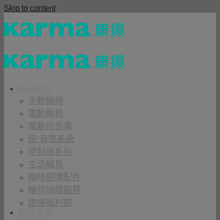
Skip to content
商品櫥窗
手動輪椅
電動輪椅
電動代步車
座/背墊系統
控制器系列
生活輔具
輪椅選購配件
輪椅捐贈服務
康揚福利館
租借服務