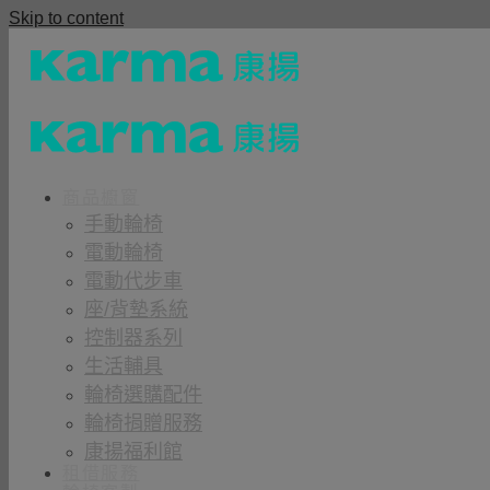
Skip to content
商品櫥窗
手動輪椅
電動輪椅
電動代步車
座/背墊系統
控制器系列
生活輔具
輪椅選購配件
輪椅捐贈服務
康揚福利館
租借服務