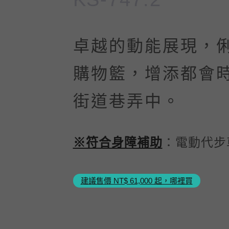
卓越的動能展現，
購物籃，增添都會
街道巷弄中。
※符合身障補助
：電動代步
建議售價 NT$ 61,000 起，哪裡買