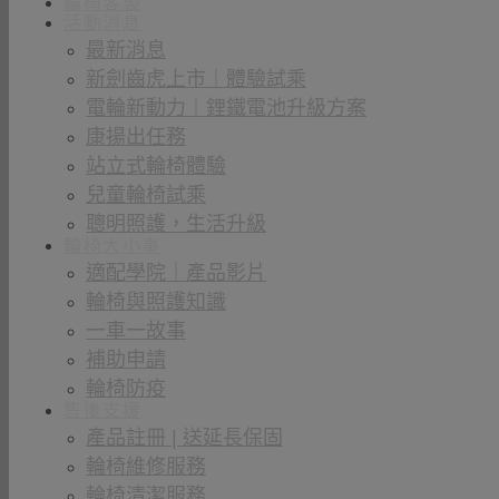
輪椅客製
活動消息
最新消息
新劍齒虎上市｜體驗試乘
電輪新動力｜鋰鐵電池升級方案
康揚出任務
站立式輪椅體驗
兒童輪椅試乘
聰明照護，生活升級
輪椅大小事
適配學院｜產品影片
輪椅與照護知識
一車一故事
補助申請
輪椅防疫
售後支援
產品註冊 | 送延長保固
輪椅維修服務
輪椅清潔服務