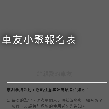
車友小聚報名表
給親愛的車友
感謝參與活動，幾點注意事項麻煩各位知悉：
每次的聚會，請考量個人身體狀況參與，如有懷孕、
癲癇、皮膚特別過敏的使用者請先告知。