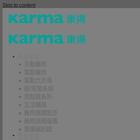
Skip to content
商品櫥窗
手動輪椅
電動輪椅
電動代步車
座/背墊系統
控制器系列
生活輔具
輪椅選購配件
輪椅捐贈服務
康揚福利館
租借服務