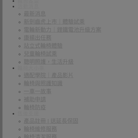
輪椅客製
活動消息
最新消息
新劍齒虎上市｜體驗試乘
電輪新動力｜鋰鐵電池升級方案
康揚出任務
站立式輪椅體驗
兒童輪椅試乘
聰明照護，生活升級
輪椅大小事
適配學院｜產品影片
輪椅與照護知識
一車一故事
補助申請
輪椅防疫
售後支援
產品註冊 | 送延長保固
輪椅維修服務
輪椅清潔服務