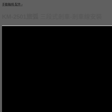
手動輪椅 配件 ›
KM-2501旅弧
三段式剎車-剎車線安裝