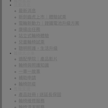
輪椅客製
活動消息
最新消息
新劍齒虎上市｜體驗試乘
電輪新動力｜鋰鐵電池升級方案
康揚出任務
站立式輪椅體驗
兒童輪椅試乘
聰明照護，生活升級
輪椅大小事
適配學院｜產品影片
輪椅與照護知識
一車一故事
補助申請
輪椅防疫
售後支援
產品註冊 | 送延長保固
輪椅維修服務
輪椅清潔服務