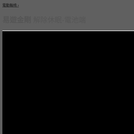
電動輪椅 ›
易遊金剛
解除休眠-電池端