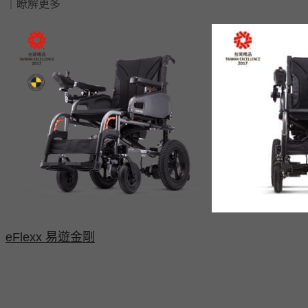
｜瞭解更多
eFlexx 易遊金剛