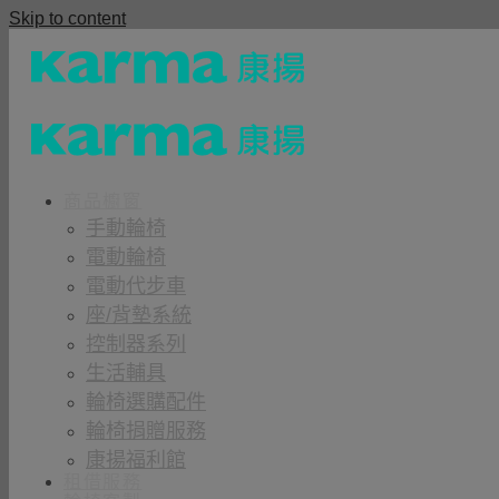
Skip to content
商品櫥窗
手動輪椅
電動輪椅
電動代步車
座/背墊系統
控制器系列
生活輔具
輪椅選購配件
輪椅捐贈服務
康揚福利館
租借服務