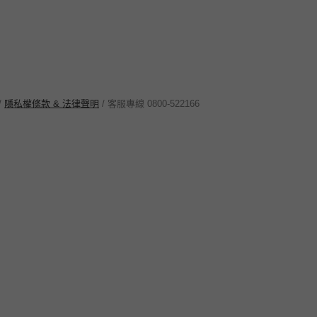
/
隱私權條款 & 法律聲明
/ 客服專線 0800-522166