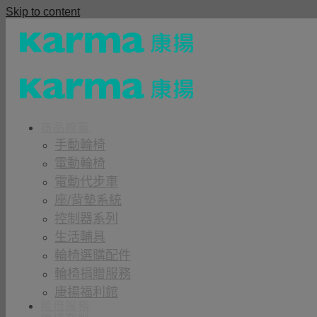
Skip to content
商品櫥窗
手動輪椅
電動輪椅
電動代步車
座/背墊系統
控制器系列
生活輔具
輪椅選購配件
輪椅捐贈服務
康揚福利館
租借服務