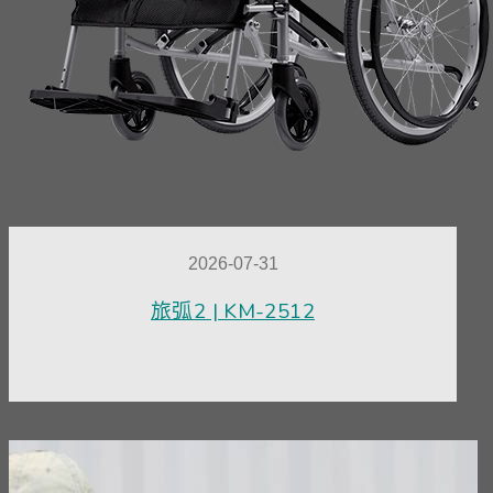
2026-07-31
旅弧2 | KM-2512