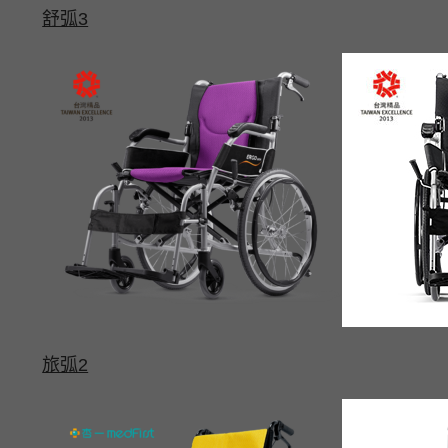
舒弧3
旅弧2