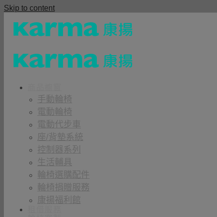
Skip to content
商品櫥窗
手動輪椅
電動輪椅
電動代步車
座/背墊系統
控制器系列
生活輔具
輪椅選購配件
輪椅捐贈服務
康揚福利館
租借服務