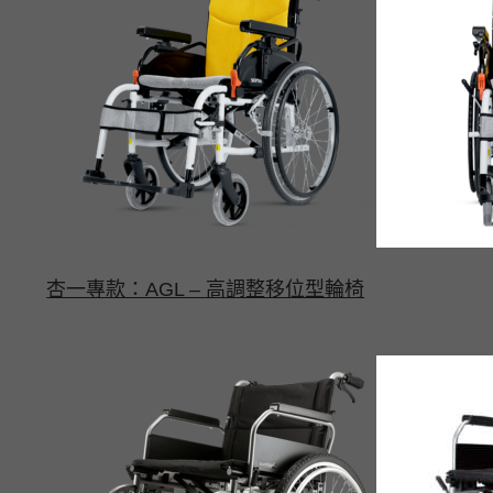
杏一專款：AGL – 高調整移位型輪椅