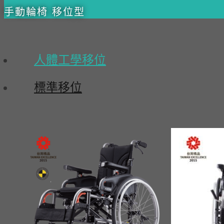
手動輪椅 移位型
人體工學移位
標準移位