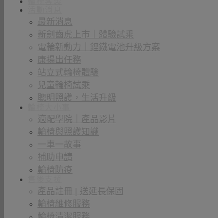
輪椅客製
活動消息
最新消息
新劍齒虎上市｜體驗試乘
電輪新動力｜鋰鐵電池升級方案
康揚出任務
站立式輪椅體驗
兒童輪椅試乘
聰明照護，生活升級
輪椅大小事
適配學院｜產品影片
輪椅與照護知識
一車一故事
補助申請
輪椅防疫
售後支援
產品註冊 | 送延長保固
輪椅維修服務
輪椅清潔服務