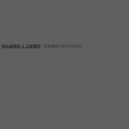
/
隱私權條款 & 法律聲明
/ 客服專線 0800-522166