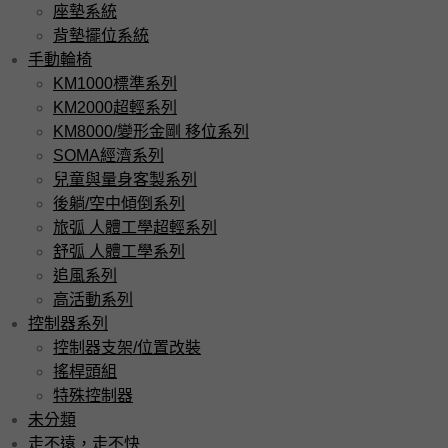
座墊系統
背墊擺位系統
手動輪椅
KM1000標準系列
KM2000超輕系列
KM8000/變形金剛 移位系列
SOMA經濟系列
兒童與量身客製系列
後躺/空中傾倒系列
旅弧 人體工學超輕系列
舒弧 人體工學系列
追風系列
高活動系列
控制器系列
控制器支架/位置改裝
搖桿頭組
特殊控制器
未分類
走不遠，走不快