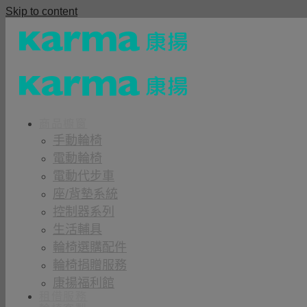
Skip to content
商品櫥窗
手動輪椅
電動輪椅
電動代步車
座/背墊系統
控制器系列
生活輔具
輪椅選購配件
輪椅捐贈服務
康揚福利館
租借服務