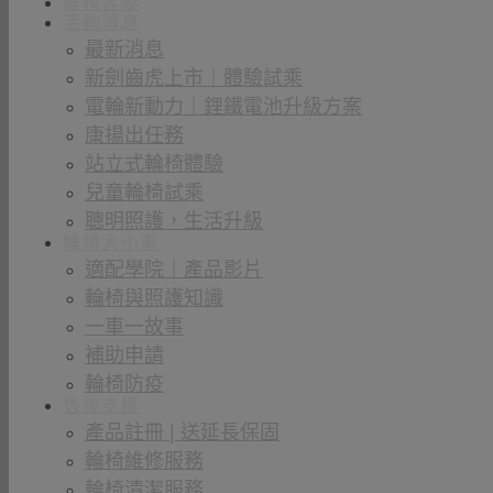
輪椅客製
活動消息
最新消息
新劍齒虎上市｜體驗試乘
電輪新動力｜鋰鐵電池升級方案
康揚出任務
站立式輪椅體驗
兒童輪椅試乘
聰明照護，生活升級
輪椅大小事
適配學院｜產品影片
輪椅與照護知識
一車一故事
補助申請
輪椅防疫
售後支援
產品註冊 | 送延長保固
輪椅維修服務
輪椅清潔服務