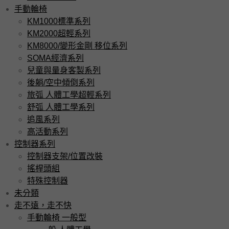
手動輪椅
KM1000標準系列
KM2000超輕系列
KM8000/變形金剛 移位系列
SOMA經濟系列
兒童與量身客製系列
後躺/空中傾倒系列
旅弧 人體工學超輕系列
舒弧 人體工學系列
追風系列
高活動系列
控制器系列
控制器支架/位置改裝
搖桿頭組
特殊控制器
未分類
走不遠，走不快
手動輪椅 一般型