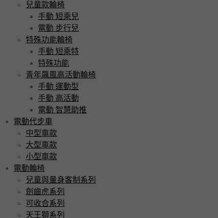
兒童款輪椅
手動 短乘兒
電動 步行兒
特殊功能輪椅
手動 短乘特
特殊功能
青年飆風高活動輪椅
手動 運動型
手動 高活動
電動 智慧助推
電動代步車
中型車款
大型車款
小型車款
電動輪椅
兒童與量身客制系列
劍齒虎系列
可收合系列
天王獅系列