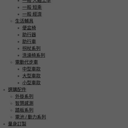
一般 人體工學
一般 短乘
一般 經濟
生活輔具
便盆椅
助行器
助行車
拐杖系列
洗澡椅系列
電動代步車
中型車款
大型車款
小型車款
選購配件
外掛系列
智慧感測
踏板系列
電池 / 動力系列
量身訂製