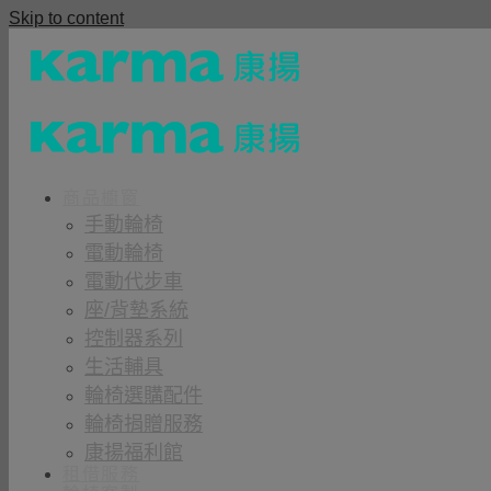
Skip to content
商品櫥窗
手動輪椅
電動輪椅
電動代步車
座/背墊系統
控制器系列
生活輔具
輪椅選購配件
輪椅捐贈服務
康揚福利館
租借服務