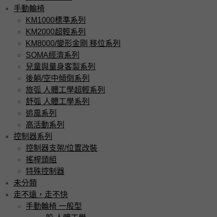
手動輪椅
KM1000標準系列
KM2000超輕系列
KM8000/變形金剛 移位系列
SOMA經濟系列
兒童與量身客製系列
後躺/空中傾倒系列
旅弧 人體工學超輕系列
舒弧 人體工學系列
追風系列
高活動系列
控制器系列
控制器支架/位置改裝
搖桿頭組
特殊控制器
未分類
走不遠，走不快
手動輪椅 一般型