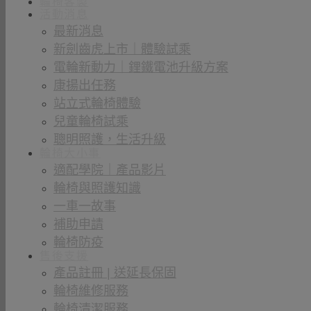
輪椅客製
活動消息
最新消息
新劍齒虎上市｜體驗試乘
電輪新動力｜鋰鐵電池升級方案
康揚出任務
站立式輪椅體驗
兒童輪椅試乘
聰明照護，生活升級
輪椅大小事
適配學院｜產品影片
輪椅與照護知識
一車一故事
補助申請
輪椅防疫
售後支援
產品註冊 | 送延長保固
輪椅維修服務
輪椅清潔服務