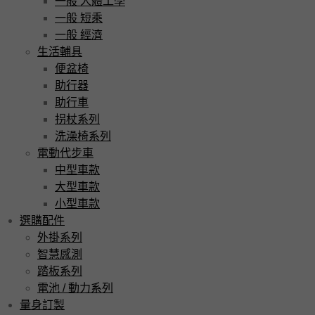
一般 人體工學
一般 短乘
一般 經濟
生活輔具
便盆椅
助行器
助行車
拐杖系列
洗澡椅系列
電動代步車
中型車款
大型車款
小型車款
選購配件
外掛系列
智慧感測
踏板系列
電池 / 動力系列
量身訂製