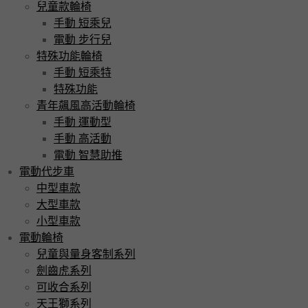
兒童款輪椅
手動 短乘兒
電動 步行兒
特殊功能輪椅
手動 短乘特
特殊功能
青年飆風高活動輪椅
手動 運動型
手動 高活動
電動 智慧助推
電動代步車
中型車款
大型車款
小型車款
電動輪椅
兒童與量身客制系列
劍齒虎系列
可收合系列
天王獅系列