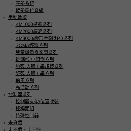
座墊系統
背墊擺位系統
手動輪椅
KM1000標準系列
KM2000超輕系列
KM8000/變形金剛 移位系列
SOMA經濟系列
兒童與量身客製系列
後躺/空中傾倒系列
旅弧 人體工學超輕系列
舒弧 人體工學系列
追風系列
高活動系列
控制器系列
控制器支架/位置改裝
搖桿頭組
特殊控制器
未分類
走不遠，走不快