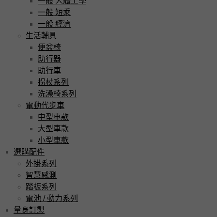
一般 人體工學
一般 短乘
一般 經濟
生活輔具
便盆椅
助行器
助行車
拐杖系列
洗澡椅系列
電動代步車
中型車款
大型車款
小型車款
選購配件
外掛系列
智慧感測
踏板系列
電池 / 動力系列
量身訂製