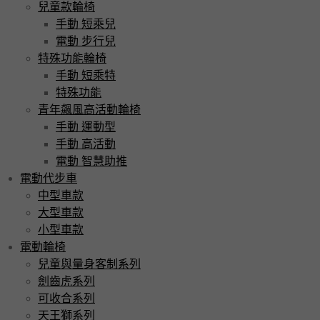
兒童款輪椅
手動 短乘兒
電動 步行兒
特殊功能輪椅
手動 短乘特
特殊功能
青年飆風高活動輪椅
手動 運動型
手動 高活動
電動 智慧助推
電動代步車
中型車款
大型車款
小型車款
電動輪椅
兒童與量身客制系列
劍齒虎系列
可收合系列
天王獅系列