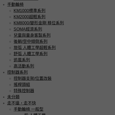
手動輪椅
KM1000標準系列
KM2000超輕系列
KM8000/變形金剛 移位系列
SOMA經濟系列
兒童與量身客製系列
後躺/空中傾倒系列
旅弧 人體工學超輕系列
舒弧 人體工學系列
追風系列
高活動系列
控制器系列
控制器支架/位置改裝
搖桿頭組
特殊控制器
未分類
走不遠，走不快
手動輪椅 一般型