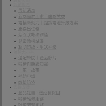
輪椅客製
活動消息
最新消息
新劍齒虎上市｜體驗試乘
電輪新動力｜鋰鐵電池升級方案
康揚出任務
站立式輪椅體驗
兒童輪椅試乘
聰明照護，生活升級
輪椅大小事
適配學院｜產品影片
輪椅與照護知識
一車一故事
補助申請
輪椅防疫
售後支援
產品註冊 | 送延長保固
輪椅維修服務
輪椅清潔服務