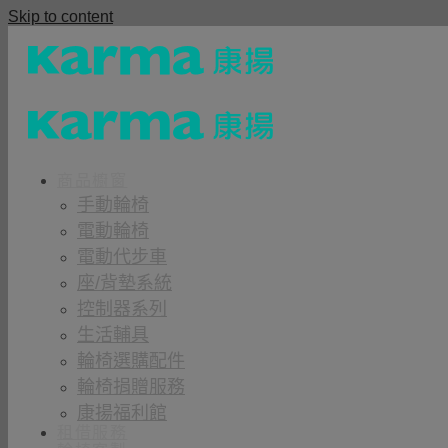
Skip to content
商品櫥窗
手動輪椅
電動輪椅
電動代步車
座/背墊系統
控制器系列
生活輔具
輪椅選購配件
輪椅捐贈服務
康揚福利館
租借服務