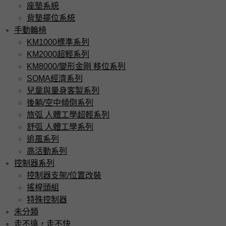
座墊系統
背墊擺位系統
手動輪椅
KM1000標準系列
KM2000超輕系列
KM8000/變形金剛 移位系列
SOMA經濟系列
兒童與量身客製系列
後躺/空中傾倒系列
旅弧 人體工學超輕系列
舒弧 人體工學系列
追風系列
高活動系列
控制器系列
控制器支架/位置改裝
搖桿頭組
特殊控制器
未分類
走不遠，走不快