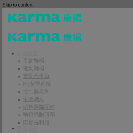
Skip to content
商品櫥窗
手動輪椅
電動輪椅
電動代步車
座/背墊系統
控制器系列
生活輔具
輪椅選購配件
輪椅捐贈服務
康揚福利館
租借服務