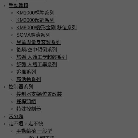
手動輪椅
KM1000標準系列
KM2000超輕系列
KM8000/變形金剛 移位系列
SOMA經濟系列
兒童與量身客製系列
後躺/空中傾倒系列
旅弧 人體工學超輕系列
舒弧 人體工學系列
追風系列
高活動系列
控制器系列
控制器支架/位置改裝
搖桿頭組
特殊控制器
未分類
走不遠，走不快
手動輪椅 一般型