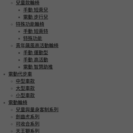
兒童款輪椅
手動 短乘兒
電動 步行兒
特殊功能輪椅
手動 短乘特
特殊功能
青年飆風高活動輪椅
手動 運動型
手動 高活動
電動 智慧助推
電動代步車
中型車款
大型車款
小型車款
電動輪椅
兒童與量身客制系列
劍齒虎系列
可收合系列
天王獅系列