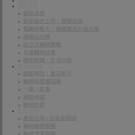
輪椅客製
活動消息
最新消息
新劍齒虎上市｜體驗試乘
電輪新動力｜鋰鐵電池升級方案
康揚出任務
站立式輪椅體驗
兒童輪椅試乘
聰明照護，生活升級
輪椅大小事
適配學院｜產品影片
輪椅與照護知識
一車一故事
補助申請
輪椅防疫
售後支援
產品註冊 | 送延長保固
輪椅維修服務
輪椅清潔服務