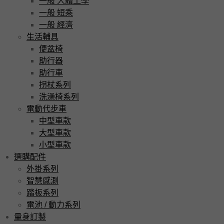
一般 人體工學
一般 短乘
一般 經濟
生活輔具
便盆椅
助行器
助行車
拐杖系列
洗澡椅系列
電動代步車
中型車款
大型車款
小型車款
選購配件
外掛系列
智慧感測
踏板系列
電池 / 動力系列
量身訂製