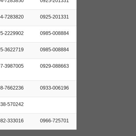
04-7283850
0925-201331
04-7283820
0925-201331
05-2229902
0985-008884
05-3622719
0985-008884
07-3987005
0929-088663
08-7662236
0933-006196
038-570242
082-333016
0966-725701