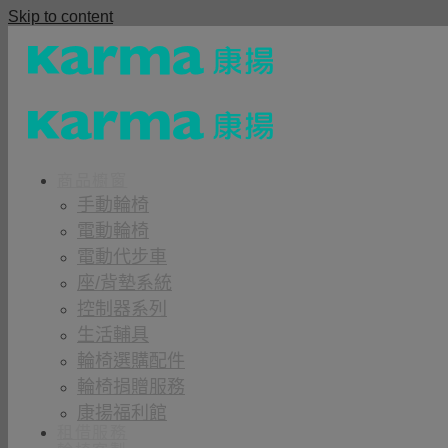
Skip to content
商品櫥窗
手動輪椅
電動輪椅
電動代步車
座/背墊系統
控制器系列
生活輔具
輪椅選購配件
輪椅捐贈服務
康揚福利館
租借服務