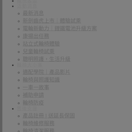
輪椅客製
活動消息
最新消息
新劍齒虎上市｜體驗試乘
電輪新動力｜鋰鐵電池升級方案
康揚出任務
站立式輪椅體驗
兒童輪椅試乘
聰明照護，生活升級
輪椅大小事
適配學院｜產品影片
輪椅與照護知識
一車一故事
補助申請
輪椅防疫
售後支援
產品註冊 | 送延長保固
輪椅維修服務
輪椅清潔服務