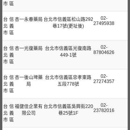
市
區
02-
台
信
杏一永春藥局
台北市信義區松山路292
27495938
北
義
巷17號(更址後)
市
區
02-
台
信
杏一光復藥局
台北市信義區光復南路
87804626
北
義
449-1號
市
區
02-
台
信
杏一後山埤藥
台北市信義區忠孝東路
27274357
北
義
局
五段778號
市
區
02-
台
信
福健佳企業有
台北市信義區吳興街220
23782016
北
義
限公司
巷25號1F
市
區