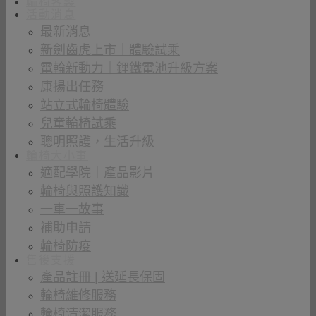
輪椅客製
活動消息
最新消息
新劍齒虎上市｜體驗試乘
電輪新動力｜鋰鐵電池升級方案
康揚出任務
站立式輪椅體驗
兒童輪椅試乘
聰明照護，生活升級
輪椅大小事
適配學院｜產品影片
輪椅與照護知識
一車一故事
補助申請
輪椅防疫
售後支援
產品註冊 | 送延長保固
輪椅維修服務
輪椅清潔服務