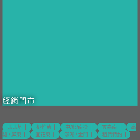
經銷門市
北北基
桃竹苗
中/彰/南投
雲嘉南
高
雄 / 屏東
宜花東
澎湖 / 金門
租賃特約