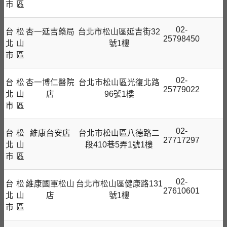
市
區
02-
台
松
杏一延吉藥局
台北市松山區延吉街32
25798450
北
山
號1樓
市
區
02-
台
松
杏一博仁醫院
台北市松山區光復北路
25779022
北
山
店
96號1樓
市
區
02-
台
松
維康台安店
台北市松山區八德路二
27717297
北
山
段410巷5弄1號1樓
市
區
02-
台
松
維康國軍松山
台北市松山區健康路131
27610601
北
山
店
號1樓
市
區