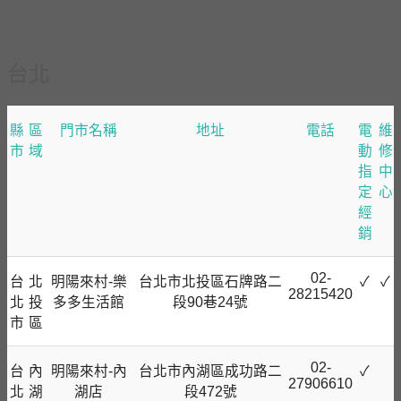
台北
縣
區
門市名稱
地址
電話
電
維
市
域
動
修
指
中
定
心
經
銷
02-
台
北
明陽來村-樂
台北市北投區石牌路二
✓
✓
28215420
北
投
多多生活館
段90巷24號
市
區
02-
台
內
明陽來村-內
台北市內湖區成功路二
✓
27906610
北
湖
湖店
段472號