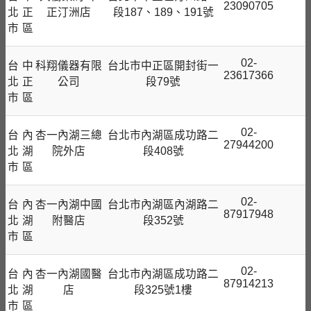
23090705
北
正
正汀洲店
段187、189、191號
市
區
02-
台
中
科翔儀器有限
台北市中正區開封街一
23617366
北
正
公司
段79號
市
區
02-
台
內
杏一內湖三總
台北市內湖區成功路二
27944200
北
湖
院外店
段408號
市
區
02-
台
內
杏一內湖中國
台北市內湖區內湖路二
87917948
北
湖
附醫店
段352號
市
區
02-
台
內
杏一內湖國醫
台北市內湖區成功路二
87914213
北
湖
店
段325號1樓
市
區