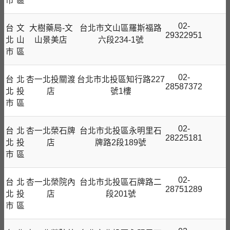
市
區
02-
台
文
大樹藥局-文
台北市文山區羅斯福路
29322951
北
山
山景美店
六段234-1號
市
區
02-
台
北
杏一北投關渡
台北市北投區知行路227
28587372
北
投
店
號1樓
市
區
02-
台
北
杏一北榮石牌
台北市北投區永明里石
28225181
北
投
店
牌路2段189號
市
區
02-
台
北
杏一北榮院內
台北市北投區石牌路二
28751289
北
投
店
段201號
市
區