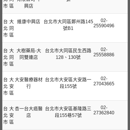
市
區
興店
02-
台
大
維康中興店
台北市大同區鄭州路145
25590496
北
同
號B1
市
區
02-
台
大
大樹藥局-大
台北市大同區民生西路
25558886
北
同
同雙連店
128、130號
市
區
02-
台
大
大安醫療器材
台北市大安區大安路一
27043665
北
安
行
段155號
市
區
02-
台
大
杏一台大癌醫
台北市大安區基隆路三
27362840
北
安
店
段155巷57號
市
區