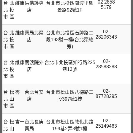
02 2858
台
北
維康馬偕護專
台北市北投區關渡里聖
5179
北
投
店
景路92號1F
市
區
02-
台
北
維康藥局北榮
台北市北投區石牌路二
28206343
北
投
店
段193號一樓(台北榮總
市
區
旁)
02-
台
北
維康關渡院外
台北市北投區知行路225
28588288
北
投
店
巷13號
市
區
02-
台
松
杏一台北台安
台北市松山區八德路二
87728295
北
山
店
段397號1樓
市
區
02-
台
松
杏一台北長庚
台北市松山區敦化北路
25149463
北
山
藥局
199巷2弄3號1樓