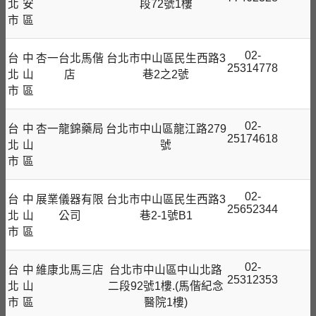
北
安
段72號1樓
市
區
02-
台
中
杏一台北馬偕
台北市中山區民生西路3
25314778
北
山
店
巷2之2號
市
區
02-
台
中
杏一龍錦藥局
台北市中山區龍江路279
25174618
北
山
號
市
區
02-
台
中
展業儀器有限
台北市中山區民生西路3
25652344
北
山
公司
巷2-1號B1
市
區
02-
台
中
維康北馬三店
台北市中山區中山北路
25312353
北
山
二段92號1樓.(馬偕紀念
市
區
醫院1樓)