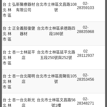
02-
台
士
弘新醫療器材
台北市士林區文昌路108
28359103
北
林
有限公司
號
市
區
02-
台
士
正全義肢復健
台北市士林區承德路四
28835968
北
林
器材
段186號
市
區
02
台
士
杏一士林延平
台北市士林區延平北路
28112937
北
林
店
五段250號與252號
市
區
02-
台
士
杏一台北陽明
台北市士林區雨聲街105
28353456
北
林
店
號
市
區
02-
台
士
杏一台北新光
台北市士林區文昌路56
28348271
北
林
店
號1樓