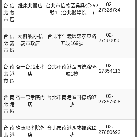
02-
台
信
維康北醫店
台北市信義區吳興街252
27328784
北
義
號1F(台北醫學院1F)
市
區
02-
台
信
大樹藥局-信
台北市信義區忠孝東路
27560050
北
義
義市政店
五段169號
市
區
02-
台
南
杏一台北忠孝
台北市南港區同德路58
27854113
北
港
店
號1樓
市
區
02-
台
南
杏一忠孝院內
台北市南港區同德路87
27857628
北
港
店
號
市
區
02-
台
南
維康忠孝院外
台北市南港區成福路12
27880692
北
港
店
號