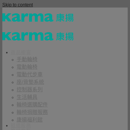
Skip to content
商品櫥窗
手動輪椅
電動輪椅
電動代步車
座/背墊系統
控制器系列
生活輔具
輪椅選購配件
輪椅捐贈服務
康揚福利館
租借服務