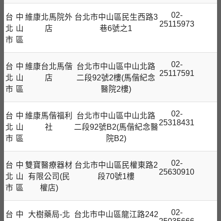
02-
台
中
維康北馬院外
台北市中山區民生西路3
25115973
北
山
店
巷6號之1
市
區
02-
台
中
維康台北馬偕
台北市中山區中山北路
25117591
北
山
店
二段92號2樓(馬偕紀念
市
區
醫院2樓)
02-
台
中
維康馬偕福利
台北市中山區中山北路
25318431
北
山
社
二段92號B2(馬偕紀念醫
市
區
院B2)
02-
台
中
雙寶醫療器材
台北市中山區民權東路2
25630910
北
山
有限公司(民
段70號1樓
市
區
權店)
02-
台
中
大樹藥局-北
台北市中山區龍江路242