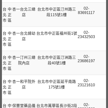
02-
台
中
杏一台北三總
台北市中正區汀州路三
83691117
北
正
店
段115號1樓
市
區
02-
台
中
杏一台北婦幼
台北市中正區福州街1號
23432503
北
正
店
市
區
02-
台
中
杏一汀州三總
台北市中正區汀洲路三
23686197
北
正
院內店
段40號1樓
市
區
02-
台
中
杏一和平院外
台北市中正區延平南路
23121610
北
正
店
175號1樓
市
區
02-
台
中
保豐堂藥品儀
台北市萬華區長沙街2段