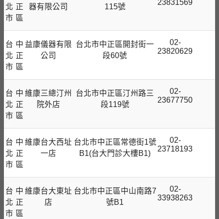
23831569
北
正
器有限公司
115號
市
區
02-
台
中
益康儀器有限
台北市中正區開封街一
23820629
北
正
公司
段60號
市
區
02-
台
中
維康三總汀州
台北市中正區汀州路三
23677750
北
正
院外店
段119號
市
區
02-
台
中
維康台大西址
台北市中正區常德街1號
23718193
北
正
一店
B1(台大門診大樓B1)
市
區
02-
台
中
維康台大東址
台北市中正區中山南路7
33938263
北
正
店
號B1
市
區