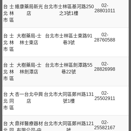
02-
台
士
維康藥局新光
台北市士林區基河路250
28801011
北
林
店
之3號1樓
市
區
02-
台
士
大樹藥局-士
台北市士林區士東路91
28760588
北
林
林士東店
巷3號
市
區
02-
台
士
大樹藥局-士
台北市士林區劍潭路55
28826998
北
林
林劍潭店
巷22號
市
區
02-
台
大
杏一台北中興
台北市大同區鄭州路131
25502911
北
同
店
號1樓
市
區
02-
台
大
鼎祥醫療器材
台北市大同區鄭州路121
25582167
北
同
有限公司-中
號