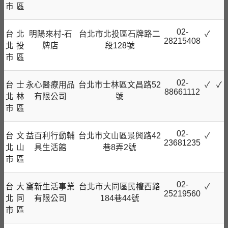
市
區
02-
台
北
明陽來村-石
台北市北投區石牌路二
✓
28215408
北
投
牌店
段128號
市
區
02-
台
士
永心醫療用品
台北市士林區文昌路52
✓
✓
88661112
北
林
有限公司
號
市
區
02-
台
文
益百利行動輔
台北市文山區景興路42
✓
23681235
北
山
具生活館
巷8弄2號
市
區
02-
台
大
窩新生活事業
台北市大同區民權西路
✓
25219560
北
同
有限公司
184巷44號
市
區