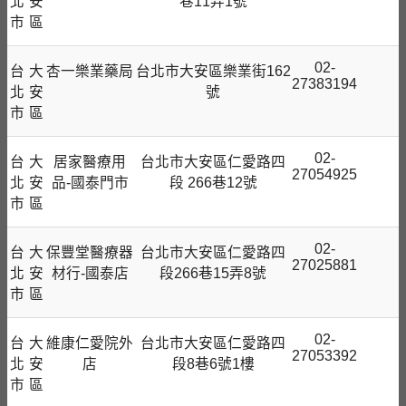
北
安
巷11弄1號
市
區
02-
台
大
杏一樂業藥局
台北市大安區樂業街162
27383194
北
安
號
市
區
02-
台
大
居家醫療用
台北市大安區仁愛路四
27054925
北
安
品-國泰門市
段 266巷12號
市
區
02-
台
大
保豐堂醫療器
台北市大安區仁愛路四
27025881
北
安
材行-國泰店
段266巷15弄8號
市
區
02-
台
大
維康仁愛院外
台北市大安區仁愛路四
27053392
北
安
店
段8巷6號1樓
市
區