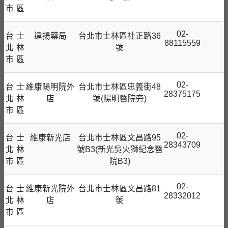
市
區
02-
台
士
達揚藥局
台北市士林區社正路36
88115559
北
林
號
市
區
02-
台
士
維康陽明院外
台北市士林區忠義街48
28375175
北
林
店
號(陽明醫院旁)
市
區
02-
台
士
維康新光店
台北市士林區文昌路95
28343709
北
林
號B3(新光吳火獅紀念醫
市
區
院B3)
02-
台
士
維康新光院外
台北市士林區文昌路81
28332012
北
林
店
號
市
區