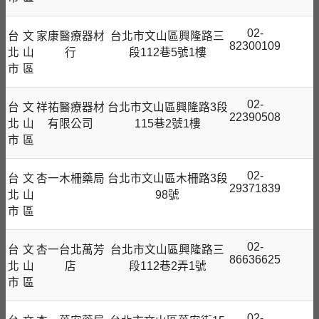
02-
台
文
家康醫療器材
台北市文山區興隆路三
82300109
北
山
行
段112巷5號1樓
市
區
02-
台
文
祥祐醫療器材
台北市文山區興隆路3段
22390508
北
山
有限公司
115巷2號1樓
市
區
02-
台
文
杏一木柵藥局
台北市文山區木柵路3段
29371839
北
山
98號
市
區
02-
台
文
杏一台北萬芳
台北市文山區興隆路三
86636625
北
山
店
段112巷2弄1號
市
區
02-