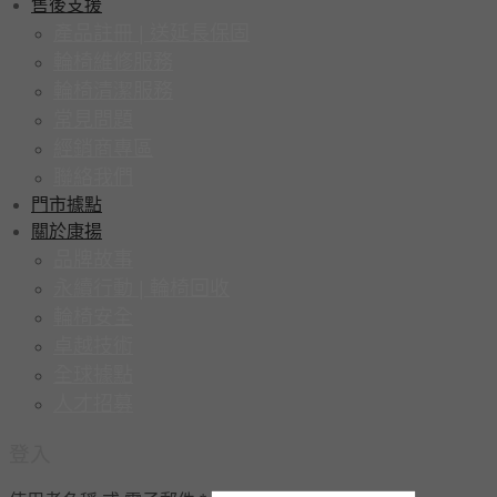
售後支援
產品註冊 | 送延長保固
輪椅維修服務
輪椅清潔服務
常見問題
經銷商專區
聯絡我們
門市據點
關於康揚
品牌故事
永續行動 | 輪椅回收
輪椅安全
卓越技術
全球據點
人才招募
登入