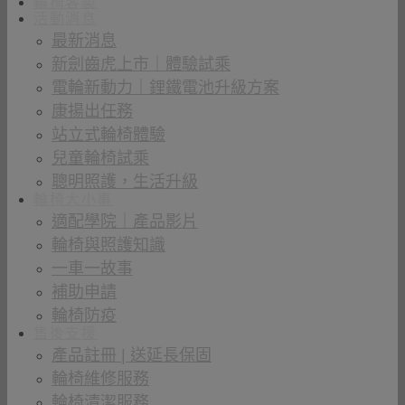
輪椅客製
活動消息
最新消息
新劍齒虎上市｜體驗試乘
電輪新動力｜鋰鐵電池升級方案
康揚出任務
站立式輪椅體驗
兒童輪椅試乘
聰明照護，生活升級
輪椅大小事
適配學院｜產品影片
輪椅與照護知識
一車一故事
補助申請
輪椅防疫
售後支援
產品註冊 | 送延長保固
輪椅維修服務
輪椅清潔服務