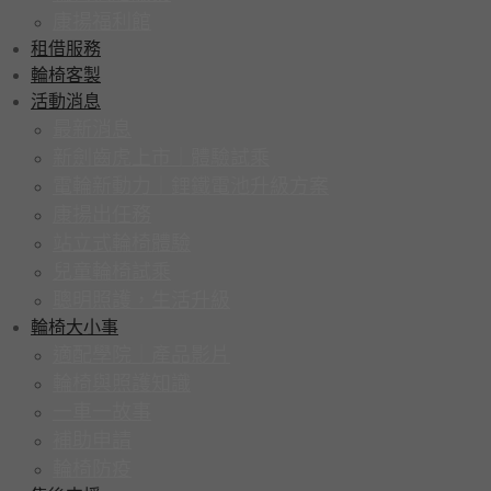
康揚福利館
租借服務
輪椅客製
活動消息
最新消息
新劍齒虎上市｜體驗試乘
電輪新動力｜鋰鐵電池升級方案
康揚出任務
站立式輪椅體驗
兒童輪椅試乘
聰明照護，生活升級
輪椅大小事
適配學院｜產品影片
輪椅與照護知識
一車一故事
補助申請
輪椅防疫