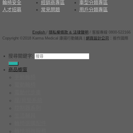
輪椅安全
經銷商專區
車型分類專區
人才招募
常見問題
用戶分類專區
English
/
隱私權條款 & 法律聲明
/ 客服專線 0800-522166
Copyright ©2018 Karma Medical 康揚行動輔具
|
網頁設計公司
：
振作國際
搜尋關鍵字:
商品櫥窗
手動輪椅
電動輪椅
電動代步車
座/背墊系統
控制器系列
生活輔具
輪椅選購配件
輪椅捐贈服務