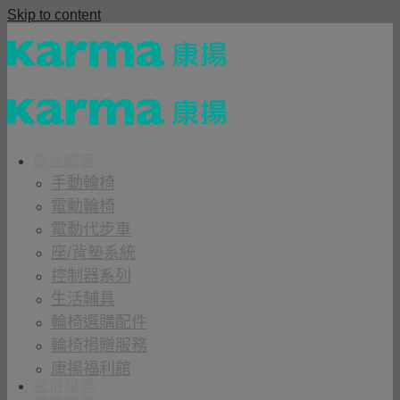
Skip to content
商品櫥窗
手動輪椅
電動輪椅
電動代步車
座/背墊系統
控制器系列
生活輔具
輪椅選購配件
輪椅捐贈服務
康揚福利館
租借服務