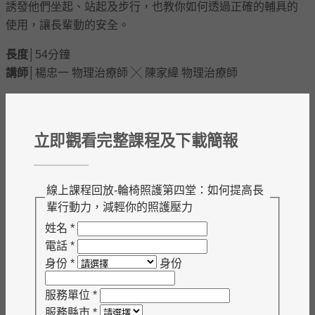
誘發他們坐起、站起及步行，也教你如何透過正確的輔具的
使用，讓長輩動的安全。
長度│
54分鐘
講師│
楊忠一 物理治療師 ╳ 陳家緯 物理治療師
立即觀看完整課程及下載簡報
線上課程回放-輪椅照護第四堂：如何提高長
輩行動力，減輕你的照護壓力
姓名
*
電話
*
身份
*
身份
服務單位
*
服務縣市
*