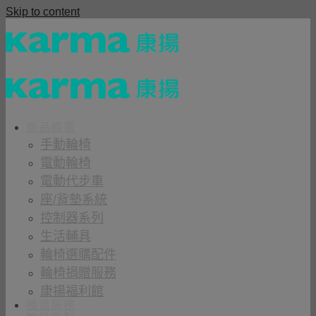
Skip to content
商品櫥窗
手動輪椅
電動輪椅
電動代步車
座/背墊系統
控制器系列
生活輔具
輪椅選購配件
輪椅捐贈服務
康揚福利館
租借服務