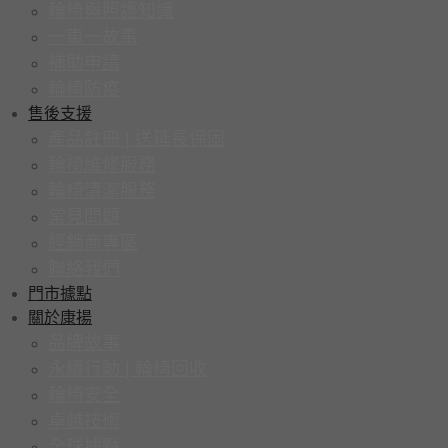
輪椅與照護知識
一車一故事
補助申請
輪椅防疫
售後支援
產品註冊 | 送延長保固
輪椅維修服務
輪椅清潔服務
常見問題
經銷商專區
聯絡我們
門市據點
關於康揚
品牌故事
永續行動 | 輪椅回收
輪椅安全
卓越技術
全球據點