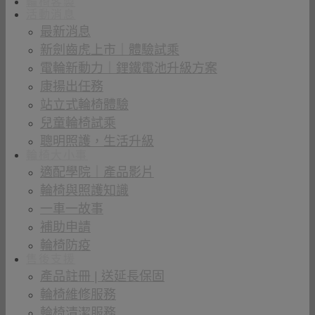
輪椅客製
活動消息
最新消息
新劍齒虎上市｜體驗試乘
電輪新動力｜鋰鐵電池升級方案
康揚出任務
站立式輪椅體驗
兒童輪椅試乘
聰明照護，生活升級
輪椅大小事
適配學院｜產品影片
輪椅與照護知識
一車一故事
補助申請
輪椅防疫
售後支援
產品註冊 | 送延長保固
輪椅維修服務
輪椅清潔服務