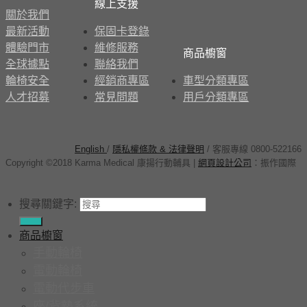
線上支援
關於我們
最新活動
保固卡登錄
體驗門市
維修服務
商品櫥窗
全球據點
聯絡我們
輪椅安全
經銷商專區
車型分類專區
人才招募
常見問題
用戶分類專區
English
/
隱私權條款 & 法律聲明
/ 客服專線 0800-522166
Copyright ©2018 Karma Medical 康揚行動輔具
|
網頁設計公司
：
振作國際
搜尋關鍵字:
商品櫥窗
手動輪椅
電動輪椅
電動代步車
座/背墊系統