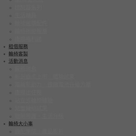
控制器系列
生活輔具
輪椅選購配件
輪椅捐贈服務
康揚福利館
租借服務
輪椅客製
活動消息
最新消息
新劍齒虎上市｜體驗試乘
電輪新動力｜鋰鐵電池升級方案
康揚出任務
站立式輪椅體驗
兒童輪椅試乘
聰明照護，生活升級
輪椅大小事
適配學院｜產品影片