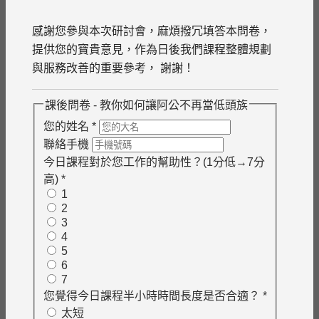
感謝您參與本次研討會，麻煩撥冗填答本問卷，
提供您的寶貴意見，作為日後我們課程整體規劃
與服務改善的重要參考， 謝謝！
課後問卷 - 教你如何讓阿公不再當低頭族
您的姓名
*
聯絡手機
今日課程對於您工作的幫助性？(1分低→7分
高)
*
1
2
3
4
5
6
7
您覺得今日課程半小時時間長度是否合適？
*
太短