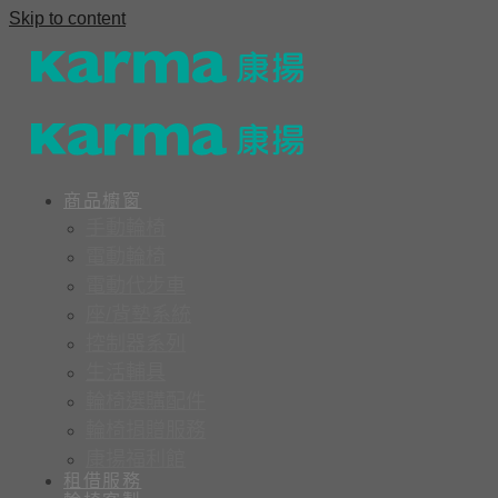
Skip to content
商品櫥窗
手動輪椅
電動輪椅
電動代步車
座/背墊系統
控制器系列
生活輔具
輪椅選購配件
輪椅捐贈服務
康揚福利館
租借服務