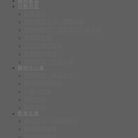
輪椅客製
活動消息
最新消息
新劍齒虎上市｜體驗試乘
電輪新動力｜鋰鐵電池升級方案
康揚出任務
站立式輪椅體驗
兒童輪椅試乘
聰明照護，生活升級
輪椅大小事
適配學院｜產品影片
輪椅與照護知識
一車一故事
補助申請
輪椅防疫
售後支援
產品註冊 | 送延長保固
輪椅維修服務
輪椅清潔服務