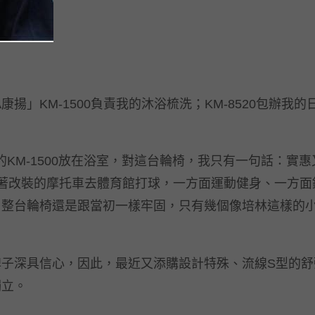
揚」KM-1500負責我的沐浴梳洗；KM-8520包辦我
KM-1500放在浴室，對這台輪椅，我只有一句話：實
20、騎著改裝的摩托車去體育館打球，一方面運動健身、一
，整台輪椅還是跟當初一樣牢固，只有幾個像培林這樣的
牌子深具信心，因此，最近又添購設計特殊、流線S型的舒
獨立。