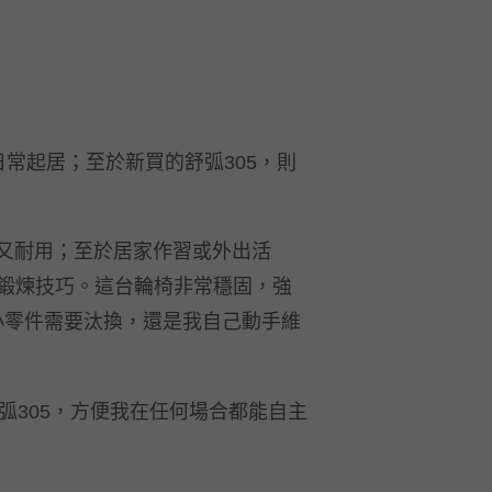
的日常起居；至於新買的舒弧305，則
惠又耐用；至於居家作習或外出活
方面鍛煉技巧。這台輪椅非常穩固，強
小零件需要汰換，還是我自己動手維
弧305，方便我在任何場合都能自主