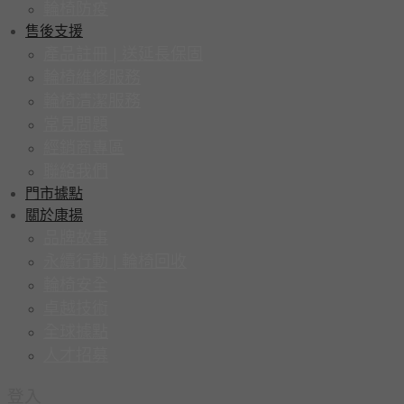
輪椅防疫
售後支援
產品註冊 | 送延長保固
輪椅維修服務
輪椅清潔服務
常見問題
經銷商專區
聯絡我們
門市據點
關於康揚
品牌故事
永續行動 | 輪椅回收
輪椅安全
卓越技術
全球據點
人才招募
登入