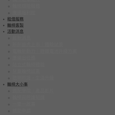
輪椅捐贈服務
康揚福利館
租借服務
輪椅客製
活動消息
最新消息
新劍齒虎上市｜體驗試乘
電輪新動力｜鋰鐵電池升級方案
康揚出任務
站立式輪椅體驗
兒童輪椅試乘
聰明照護，生活升級
輪椅大小事
適配學院｜產品影片
輪椅與照護知識
一車一故事
補助申請