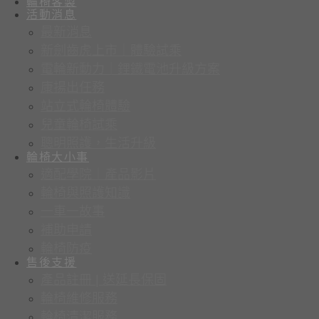
輪椅客製
活動消息
最新消息
新劍齒虎上市｜體驗試乘
電輪新動力｜鋰鐵電池升級方案
康揚出任務
站立式輪椅體驗
兒童輪椅試乘
聰明照護，生活升級
輪椅大小事
適配學院｜產品影片
輪椅與照護知識
一車一故事
補助申請
輪椅防疫
售後支援
產品註冊 | 送延長保固
輪椅維修服務
輪椅清潔服務