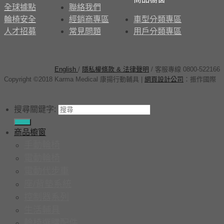
全球據點
聯絡我們
輪椅安全
經銷商專區
車型分類專區
人才招募
常見問題
用戶分類專區
English
/
隱私權條款 & 法律聲明
/ 客服專線 0800-522166
Copyright ©2018 Karma Medical 康揚行動輔具
|
網頁設計公司
：
振作國際
搜尋關鍵字:
商品櫥窗
手動輪椅
電動輪椅
電動代步車
座/背墊系統
控制器系列
生活輔具
輪椅選購配件