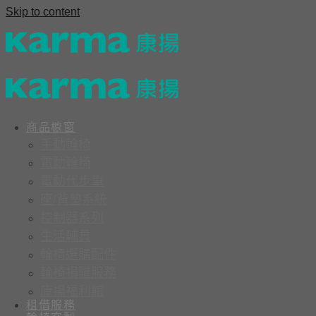
Skip to content
商品櫥窗
手動輪椅
電動輪椅
電動代步車
座/背墊系統
控制器系列
生活輔具
輪椅選購配件
輪椅捐贈服務
康揚福利館
租借服務