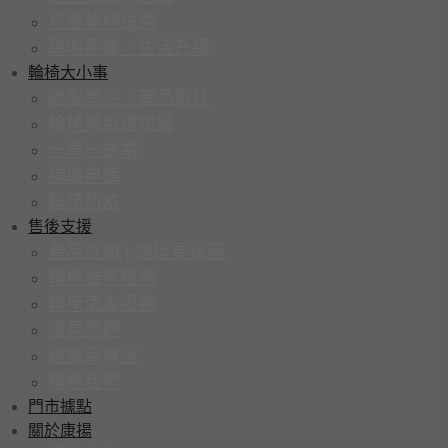
兒童輪椅試乘
聰明照護，生活升級
輪椅大小事
適配學院｜產品影片
輪椅與照護知識
一車一故事
補助申請
輪椅防疫
售後支援
產品註冊 | 送延長保固
輪椅維修服務
輪椅清潔服務
常見問題
經銷商專區
聯絡我們
門市據點
關於康揚