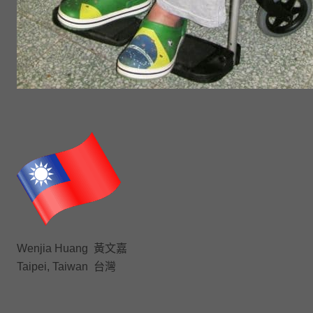
Wenjia Huang 黃文嘉
Taipei, Taiwan 台灣