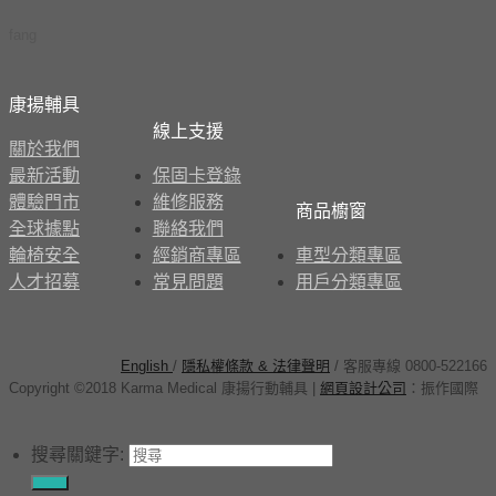
fang
康揚輔具
線上支援
關於我們
最新活動
保固卡登錄
體驗門市
維修服務
商品櫥窗
全球據點
聯絡我們
輪椅安全
經銷商專區
車型分類專區
人才招募
常見問題
用戶分類專區
English
/
隱私權條款 & 法律聲明
/ 客服專線 0800-522166
Copyright ©2018 Karma Medical 康揚行動輔具
|
網頁設計公司
：
振作國際
搜尋關鍵字: