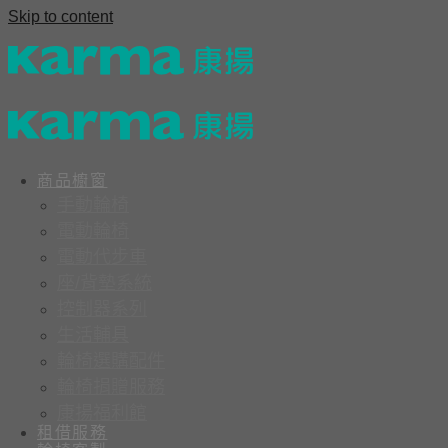
Skip to content
商品櫥窗
手動輪椅
電動輪椅
電動代步車
座/背墊系統
控制器系列
生活輔具
輪椅選購配件
輪椅捐贈服務
康揚福利館
租借服務