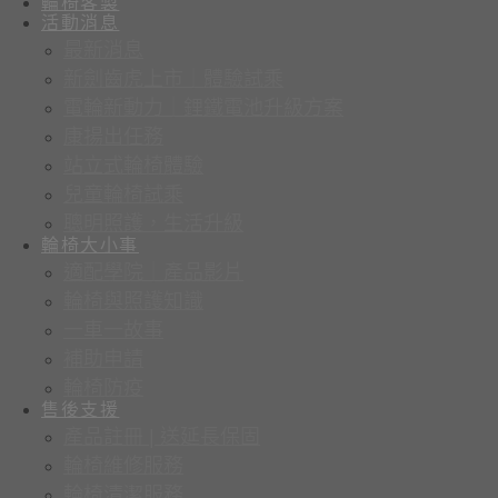
輪椅客製
活動消息
最新消息
新劍齒虎上市｜體驗試乘
電輪新動力｜鋰鐵電池升級方案
康揚出任務
站立式輪椅體驗
兒童輪椅試乘
聰明照護，生活升級
輪椅大小事
適配學院｜產品影片
輪椅與照護知識
一車一故事
補助申請
輪椅防疫
售後支援
產品註冊 | 送延長保固
輪椅維修服務
輪椅清潔服務