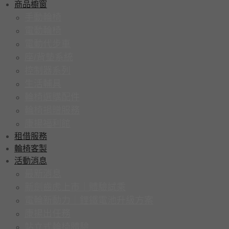
商品櫥窗
手動輪椅
電動輪椅
電動代步車
座/背墊系統
控制器系列
生活輔具
輪椅選購配件
輪椅捐贈服務
康揚福利館
租借服務
輪椅客製
活動消息
最新消息
新劍齒虎上市｜體驗試乘
電輪新動力｜鋰鐵電池升級方案
康揚出任務
站立式輪椅體驗