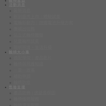
輪椅客製
活動消息
最新消息
新劍齒虎上市｜體驗試乘
電輪新動力｜鋰鐵電池升級方案
康揚出任務
站立式輪椅體驗
兒童輪椅試乘
聰明照護，生活升級
輪椅大小事
適配學院｜產品影片
輪椅與照護知識
一車一故事
補助申請
輪椅防疫
售後支援
產品註冊 | 送延長保固
輪椅維修服務
輪椅清潔服務