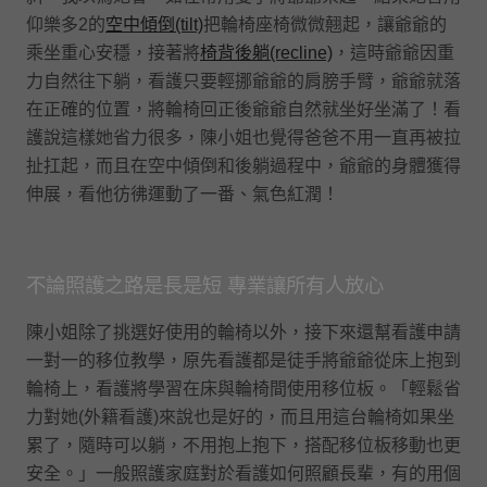
仰樂多2的
空中傾倒(tilt)
把輪椅座椅微微翹起，讓爺爺的
乘坐重心安穩，接著將
椅背後躺(recline)
，這時爺爺因重
力自然往下躺，看護只要輕挪爺爺的肩膀手臂，爺爺就落
在正確的位置，將輪椅回正後爺爺自然就坐好坐滿了！看
護說這樣她省力很多，陳小姐也覺得爸爸不用一直再被拉
扯扛起，而且在空中傾倒和後躺過程中，爺爺的身體獲得
伸展，看他彷彿運動了一番、氣色紅潤！
不論照護之路是長是短 專業讓所有人放心
陳小姐除了挑選好使用的輪椅以外，接下來還幫看護申請
一對一的移位教學，原先看護都是徒手將爺爺從床上抱到
輪椅上，看護將學習在床與輪椅間使用移位板。「輕鬆省
力對她(外籍看護)來說也是好的，而且用這台輪椅如果坐
累了，隨時可以躺，不用抱上抱下，搭配移位板移動也更
安全。」一般照護家庭對於看護如何照顧長輩，有的用個