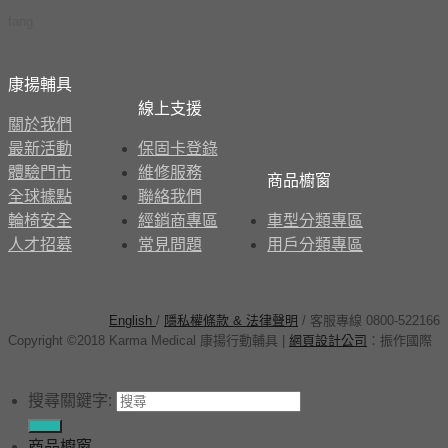
fang
康揚輔具
線上支援
關於我們
最新活動
保固卡登錄
體驗門市
維修服務
商品櫥窗
全球據點
聯絡我們
輪椅安全
經銷商專區
車型分類專區
人才招募
常見問題
用戶分類專區
English
/
隱私權條款 & 法律聲明
/ 客服專線 0800-522166
Copyright ©2018 Karma Medical 康揚行動輔具
|
網頁設計公司
：
振作國際
搜尋關鍵字:
商品櫥窗