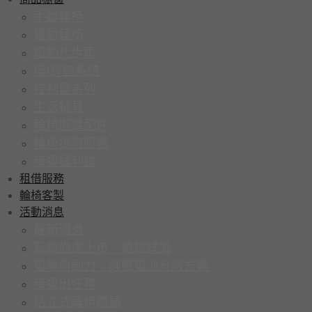
手動輪椅
電動輪椅
電動代步車
座/背墊系統
控制器系列
生活輔具
輪椅選購配件
輪椅捐贈服務
康揚福利館
租借服務
輪椅客製
活動消息
最新消息
新劍齒虎上市｜體驗試乘
電輪新動力｜鋰鐵電池升級方案
康揚出任務
站立式輪椅體驗