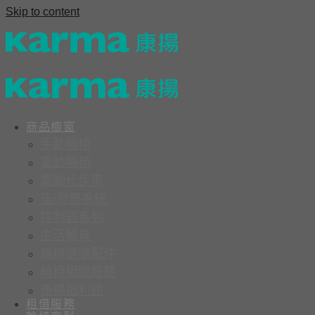
Skip to content
商品櫥窗
手動輪椅
電動輪椅
電動代步車
座/背墊系統
控制器系列
生活輔具
輪椅選購配件
輪椅捐贈服務
康揚福利館
租借服務