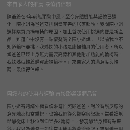
來自家人的推薦 最值得信賴
陳爺爺在3年前無預警中風，至今身體機能與記憶已退
化，陳小姐為爸爸安排相當完善的居家照護。我問陳小姐
選擇購買康揚輪椅的原因，加上首次使用挑選的便是新產
品，難道心中沒有一點懷疑嗎？陳小姐說：「以前我也不
知道輪椅要挑，我姊姊的小孩是康揚輔具的使用者，所以
當爸爸已經上身無力需要高背和其他附加功能的輪椅時，
我姊姊就推薦購買康揚輪椅。」來自家人的滿意度與推
薦，最值得信賴。
照護者的使用者經驗 直接影響照顧品質
陳小姐有聘請外籍看護來幫忙照顧爸爸，對於看護反應的
意見她都相當重視、也讓我們從旁觀察與紀錄。當看護幫
爺爺從床上移位到仰樂多2輪椅上，發現爺爺身體有點歪
斜，我以為她會一如往常用雙手將爺爺架起，結果她善用