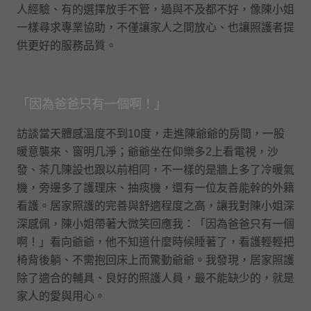
人經驗、有的選擇放手不管，過與不及都不好，像陳小姐
一樣尋求專業協助，不僅讓家人之間放心、也讓照護者提
供更好的服務品質。
「因為爸爸只有一個啊！」
訪談當天體感溫度不到10度，走進陳爺爺的房間，一股
暖意襲來、窗明几淨；爺爺坐在仰樂多2上看電視，沙
發、茶几陳設也跟以前相同，不一樣的是牆上多了冷暖氣
機，旁邊多了護理床、抽痰機，還有一位友善能幹的外籍
看護。居家照護的完善與舒適程度之高，讓我對陳小姐深
深感佩，陳小姐帶著大微笑回應我：「因為爸爸只有一個
啊！」看向爺爺，他不知道什麼時候睡著了，看護輕輕把
椅背後躺、不需抱回床上而驚動爺爺。我發現，居家照護
除了適合的輔具、良好的照護人員，最不能缺少的，就是
家人的愛與用心。