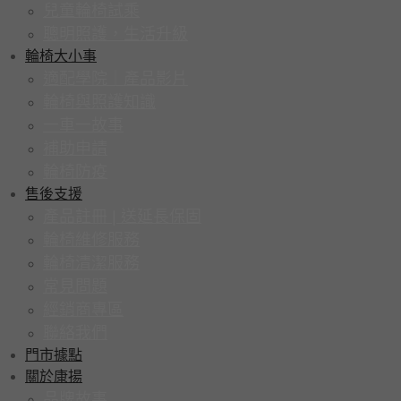
兒童輪椅試乘
聰明照護，生活升級
輪椅大小事
適配學院｜產品影片
輪椅與照護知識
一車一故事
補助申請
輪椅防疫
售後支援
產品註冊 | 送延長保固
輪椅維修服務
輪椅清潔服務
常見問題
經銷商專區
聯絡我們
門市據點
關於康揚
品牌故事