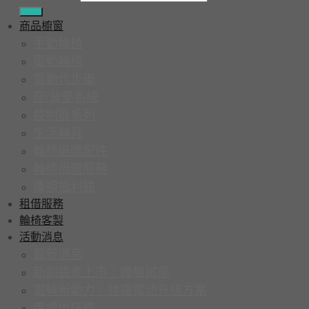
商品櫥窗
手動輪椅
電動輪椅
電動代步車
座/背墊系統
控制器系列
生活輔具
輪椅選購配件
輪椅捐贈服務
康揚福利館
租借服務
輪椅客製
活動消息
最新消息
新劍齒虎上市｜體驗試乘
電輪新動力｜鋰鐵電池升級方案
康揚出任務