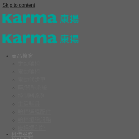
Skip to content
商品櫥窗
手動輪椅
電動輪椅
電動代步車
座/背墊系統
控制器系列
生活輔具
輪椅選購配件
輪椅捐贈服務
康揚福利館
租借服務