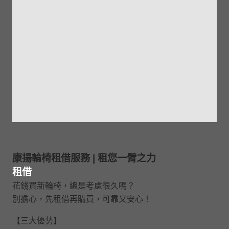
康揚輪椅租借服務 | 租您一臂之力
租借
花錢買新輪椅，總是考慮很久嗎？
別擔心，先租借再購買，可靠又安心！
【三大優勢】