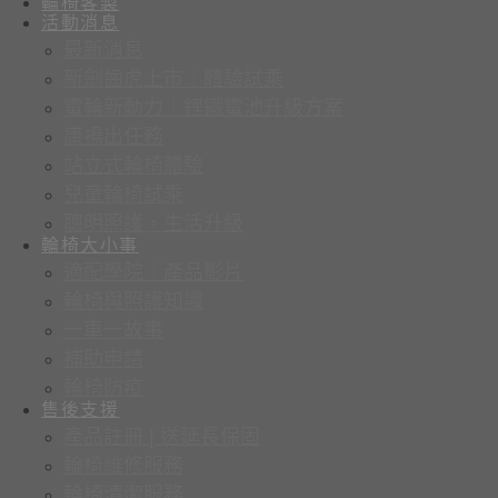
輪椅客製
活動消息
最新消息
新劍齒虎上市｜體驗試乘
電輪新動力｜鋰鐵電池升級方案
康揚出任務
站立式輪椅體驗
兒童輪椅試乘
聰明照護，生活升級
輪椅大小事
適配學院｜產品影片
輪椅與照護知識
一車一故事
補助申請
輪椅防疫
售後支援
產品註冊 | 送延長保固
輪椅維修服務
輪椅清潔服務