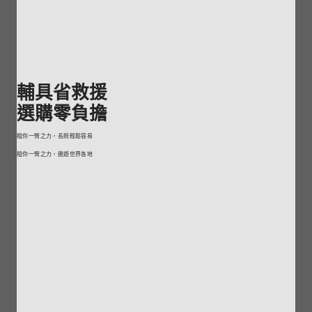
輔具省救援
選購零負擔
租你一臂之力，長照輕鬆容易
租你一臂之力，遨遊世界各地