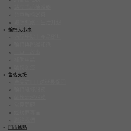
站立式輪椅體驗
兒童輪椅試乘
聰明照護，生活升級
輪椅大小事
適配學院｜產品影片
輪椅與照護知識
一車一故事
補助申請
輪椅防疫
售後支援
產品註冊 | 送延長保固
輪椅維修服務
輪椅清潔服務
常見問題
經銷商專區
聯絡我們
門市據點