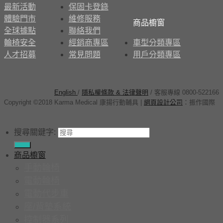
最新活動
保固卡登錄
體驗門市
維修服務
商品櫥窗
全球據點
聯絡我們
輪椅安全
經銷商專區
車型分類專區
人才招募
常見問題
用戶分類專區
English
/
隱私權條款 & 法律聲明
/ 客服專線 0800-522166
Copyright ©2018 Karma Medical 康揚行動輔具
|
網頁設計公司
：
振作國際
搜尋關鍵字:
商品櫥窗
手動輪椅
電動輪椅
電動代步車
座/背墊系統
控制器系列