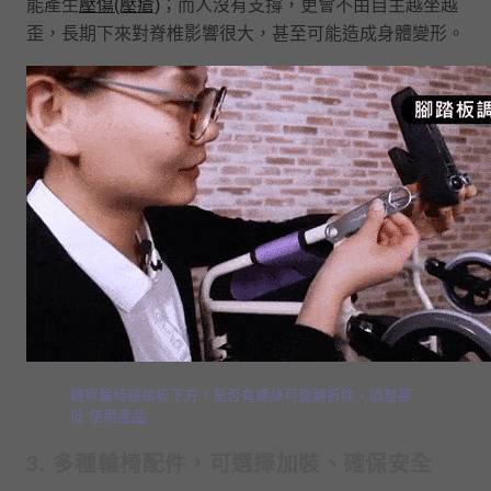
能產生
壓傷(壓瘡)
；而人沒有支撐，更會不由自主越坐越
歪，長期下來對脊椎影響很大，甚至可能造成身體變形。
觀察輪椅腳踏板下方，是否有螺絲可旋轉拆除、調整高
低 使用
產品
3
. 多種輪椅配件，可選擇加裝、確保安全