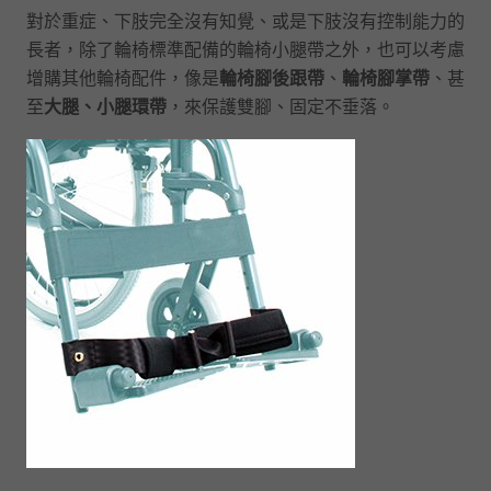
對於重症、下肢完全沒有知覺、或是下肢沒有控制能力的
長者，除了輪椅標準配備的輪椅小腿帶之外，也可以考慮
增購其他輪椅配件，像是
輪椅腳後跟帶
、
輪椅腳掌帶
、甚
至
大腿、小腿環帶
，來保護雙腳、固定不垂落。