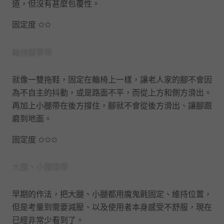
道，但沒有甚麼包覆性。
固定度 ✩✩
輪椅腳掌帶
就像一雙拖鞋，固定在輪椅上一樣，讓老人家的腳不會因
為不自主的抖動，或是路面不平，而從上方和側方滑出。
再加上小腿帶在後方撐住，腳就不會從後方滑出、讓腳跟
磨到地面。
固定度 ✩✩✩
大腿、小腿環帶
早期的作法，把大腿、小腿都用魔鬼氈固定、維持位置，
但是考量到需要減壓、以及使用者本身感受不舒服，現在
已經非常少看到了。