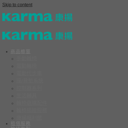
Skip to content
商品櫥窗
手動輪椅
電動輪椅
電動代步車
座/背墊系統
控制器系列
生活輔具
輪椅選購配件
輪椅捐贈服務
康揚福利館
租借服務