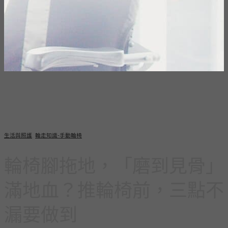
生活與照護
,
輪走知識-手動輪椅
輪椅腳拖地，「磨到見骨」
滿地血？推輪椅前，三點不
漏要做到