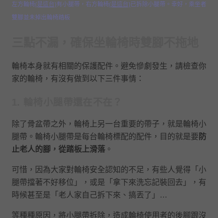
左方輪椅
(是這台)
有小腿帶，右方輪椅
(是這台)
已拆除小腿帶。幸好，乘坐者
雙腳並未掉出輪椅踏板
三點不漏，確保坐輪椅時雙腳不拖地
輪椅本身就有相關的保護配件。避免慘劇發生，請檢查你
家的輪椅，有沒有做到以下三件事情：
1. 輪椅小腿帶還在不在？
除了骨盆帶之外，輪椅上另一台重要的帶子，就是輪椅小
腿帶。輪椅小腿帶是每台輪椅標配的配件，目的就是要
防
止老人的腳，從踏板上滑落
。
可惜，因為大家對輪椅安全認知的不足，有些人覺得「小
腿帶擋著不好移位」，或是「拿下來洗忘記裝回去」，有
時候甚至是「老人家自己拆下來、搞丟了」…
等種種原因，將小腿帶拆除，造成輪椅使用者的後腳跟沒