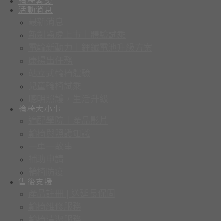
輪椅客製
活動消息
最新消息
新劍齒虎上市｜體驗試乘
電輪新動力｜鋰鐵電池升級方案
康揚出任務
站立式輪椅體驗
兒童輪椅試乘
聰明照護，生活升級
輪椅大小事
適配學院｜產品影片
輪椅與照護知識
一車一故事
補助申請
輪椅防疫
售後支援
產品註冊 | 送延長保固
輪椅維修服務
輪椅清潔服務