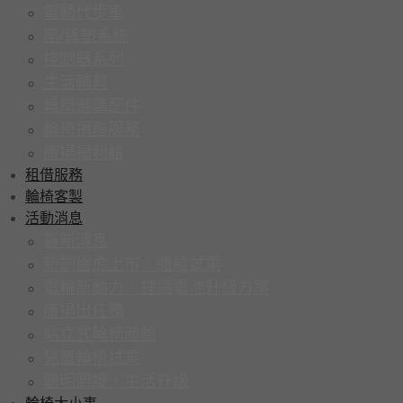
電動代步車
座/背墊系統
控制器系列
生活輔具
輪椅選購配件
輪椅捐贈服務
康揚福利館
租借服務
輪椅客製
活動消息
最新消息
新劍齒虎上市｜體驗試乘
電輪新動力｜鋰鐵電池升級方案
康揚出任務
站立式輪椅體驗
兒童輪椅試乘
聰明照護，生活升級