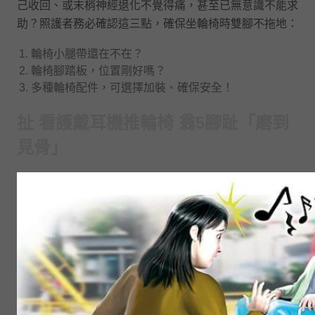
己收回、或末梢神經退化不覺得痛，甚至已無意識不能求
助？照護者務必確認這三點，確保坐輪椅時雙腳不拖地：
輪椅小腿帶還在不在？
輪椅腳踏板，位置剛好嗎？
多種輪椅配件，可選擇加裝、確保安全！
扯 看護戴耳機推輪椅 翁5腳趾「磨到
見骨」