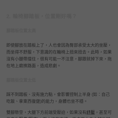
2. 輪椅腳踏板，位置剛好嗎？
腳踏板位置太高
即使腳放在踏板上了，人也會因為臀部承受太大的坐壓，
而坐得不舒服，下意識的在輪椅上扭來扭去。此時，如果
沒有小腿帶擋住，很有可能一不注意，腳跟就掉下來，拖
在地上磨擦路面，造成悲劇。
腳踏板位置太低
踩不到踏板、沒有施力點，會影響控制上半身 (如：自己
吃飯、拿東西復健)的能力，身體也坐不穩。
雙腳懸空，大腿下方前端受壓迫，如果沒有
紓壓
，甚至可