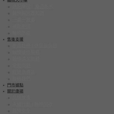
輪椅大小事
適配學院｜產品影片
輪椅與照護知識
一車一故事
補助申請
輪椅防疫
售後支援
產品註冊 | 送延長保固
輪椅維修服務
輪椅清潔服務
常見問題
經銷商專區
聯絡我們
門市據點
關於康揚
品牌故事
永續行動 | 輪椅回收
輪椅安全