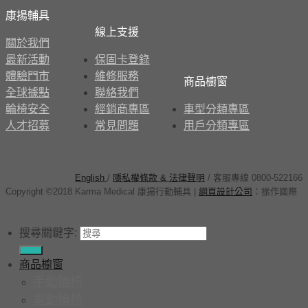
康揚輔具
線上支援
關於我們
最新活動
保固卡登錄
體驗門市
維修服務
商品櫥窗
全球據點
聯絡我們
輪椅安全
經銷商專區
車型分類專區
人才招募
常見問題
用戶分類專區
English
/
隱私權條款 & 法律聲明
/ 客服專線 0800-522166
Copyright ©2018 Karma Medical 康揚行動輔具
|
網頁設計公司
：
振作國際
搜尋關鍵字:
商品櫥窗
手動輪椅
電動輪椅