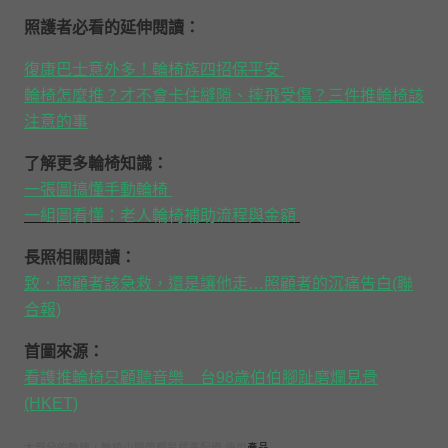
照護者必看的延伸閱讀：
復康巴士意外多！輪椅族四招保平安
輪椅怎麼推？才不會卡住縫隙、摔飛受傷？三件推輪椅該
注意的事
了解更多輪椅知識：
一張圖搞懂手動輪椅
一組圖看懂：老人輪椅補助流程與金額
長照相關閱讀：
致．照顧者該急救，還是讓他走…照顧者的沉痛告白(聯
合報)
首圖來源：
看謢推輪椅只顧聽音樂 台98歲伯伯腳趾磨爛見骨
(HKET)
大部分的輪椅，輪椅小腿帶都是標準配備 使用
產品