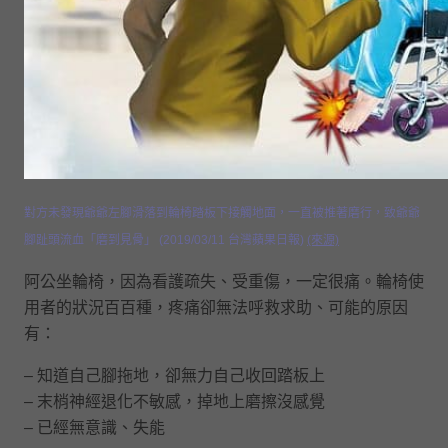
對方未發現爺爺左腳滑落到輪椅踏板下接觸地面，一直被推著磨行，致爺爺
腳趾頭流血「磨到見骨」 (2019/03/11 台灣蘋果日報)
(來源)
阿公坐輪椅，因為看護疏失、受重傷，一定很痛。輪椅使
用者的狀況百百種，疼痛卻無法呼救求助、可能的原因
有：
– 知道自己腳拖地，卻無力自己收回踏板上
– 末梢神經退化不敏感，掉地上磨擦沒感覺
– 已經無意識、失能