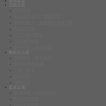
輪椅客製
活動消息
最新消息
新劍齒虎上市｜體驗試乘
電輪新動力｜鋰鐵電池升級方案
康揚出任務
站立式輪椅體驗
兒童輪椅試乘
聰明照護，生活升級
輪椅大小事
適配學院｜產品影片
輪椅與照護知識
一車一故事
補助申請
輪椅防疫
售後支援
產品註冊 | 送延長保固
輪椅維修服務
輪椅清潔服務