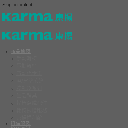
Skip to content
商品櫥窗
手動輪椅
電動輪椅
電動代步車
座/背墊系統
控制器系列
生活輔具
輪椅選購配件
輪椅捐贈服務
康揚福利館
租借服務