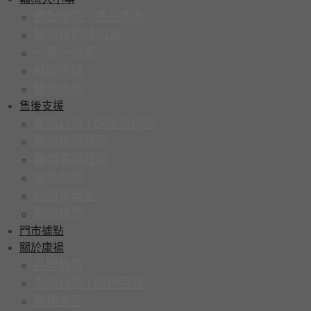
適配學院｜產品影片
輪椅與照護知識
一車一故事
補助申請
輪椅防疫
售後支援
產品註冊 | 送延長保固
輪椅維修服務
輪椅清潔服務
常見問題
經銷商專區
聯絡我們
門市據點
關於康揚
品牌故事
永續行動 | 輪椅回收
輪椅安全