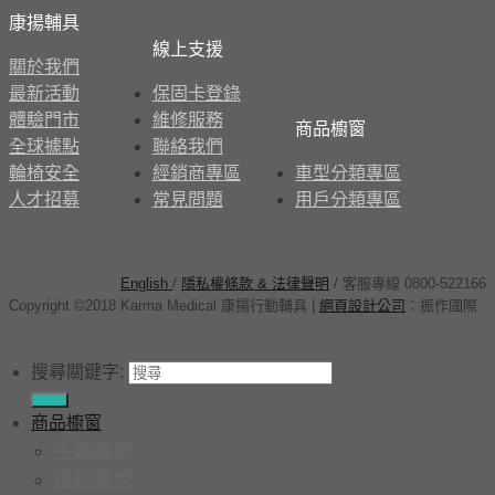
康揚輔具
線上支援
關於我們
最新活動
保固卡登錄
體驗門市
維修服務
商品櫥窗
全球據點
聯絡我們
輪椅安全
經銷商專區
車型分類專區
人才招募
常見問題
用戶分類專區
English
/
隱私權條款 & 法律聲明
/ 客服專線 0800-522166
Copyright ©2018 Karma Medical 康揚行動輔具
|
網頁設計公司
：
振作國際
搜尋關鍵字:
商品櫥窗
手動輪椅
電動輪椅