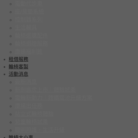
電動代步車
座/背墊系統
控制器系列
生活輔具
輪椅選購配件
輪椅捐贈服務
康揚福利館
租借服務
輪椅客製
活動消息
最新消息
新劍齒虎上市｜體驗試乘
電輪新動力｜鋰鐵電池升級方案
康揚出任務
站立式輪椅體驗
兒童輪椅試乘
聰明照護，生活升級
輪椅大小事