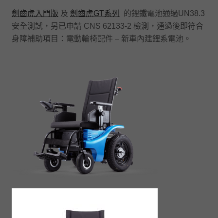
劍齒虎入門版
及
劍齒虎GT系列
的鋰鐵電池通過UN38.3
安全測試，另已申請 CNS 62133-2 檢測，通過後即符合
身障補助項目：電動輪椅配件 – 新⾞內建鋰系電池。