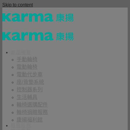
Skip to content
商品櫥窗
手動輪椅
電動輪椅
電動代步車
座/背墊系統
控制器系列
生活輔具
輪椅選購配件
輪椅捐贈服務
康揚福利館
租借服務