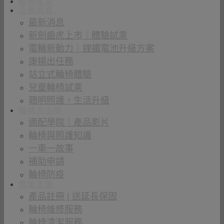
輪椅客製
活動消息
最新消息
新劍齒虎上市｜體驗試乘
電輪新動力｜鋰鐵電池升級方案
康揚出任務
站立式輪椅體驗
兒童輪椅試乘
聰明照護，生活升級
輪椅大小事
適配學院｜產品影片
輪椅與照護知識
一車一故事
補助申請
輪椅防疫
售後支援
產品註冊 | 送延長保固
輪椅維修服務
輪椅清潔服務