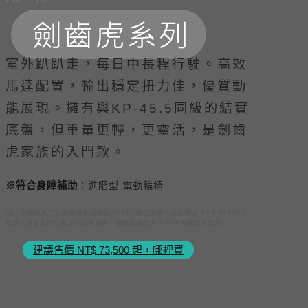
室外趴趴走，每日中長程行駛。高效
馬達配置，輸出穩定扭力佳，優質動
能展現。擁有與KP-45.5同級的結實
底盤，但重量更輕，更靈活，是劍齒
虎家族的入門款。
※符合身障補助
：進階型 電動輪椅
[註] 劍齒虎入門版的鋰鐵電池通過UN38.3安全測試，另已申請 CNS 62133-2
檢測，通過後即符合身障補助項目：電動輪椅配件 – 新⾞內建鋰系電池。
建議售價 NT$ 73,500 起，哪裡買