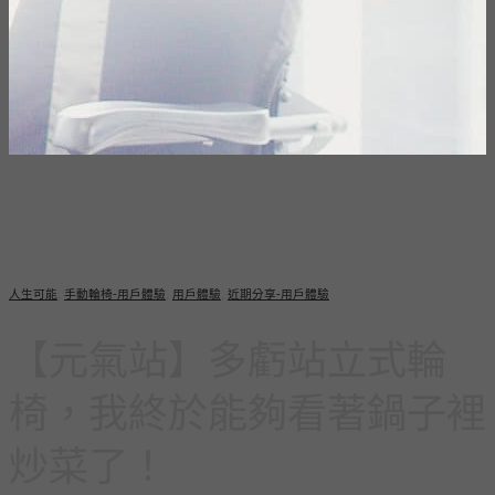
人生可能
,
手動輪椅-用戶體驗
,
用戶體驗
,
近期分享-用戶體驗
【元氣站】多虧站立式輪
椅，我終於能夠看著鍋子裡
炒菜了！