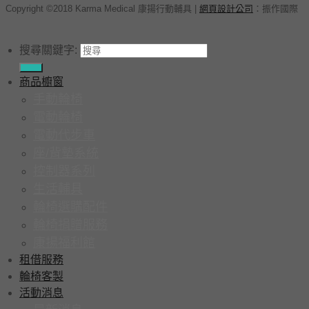
Copyright ©2018 Karma Medical 康揚行動輔具
|
網頁設計公司
：
振作國際
搜尋關鍵字:
商品櫥窗
手動輪椅
電動輪椅
電動代步車
座/背墊系統
控制器系列
生活輔具
輪椅選購配件
輪椅捐贈服務
康揚福利館
租借服務
輪椅客製
活動消息