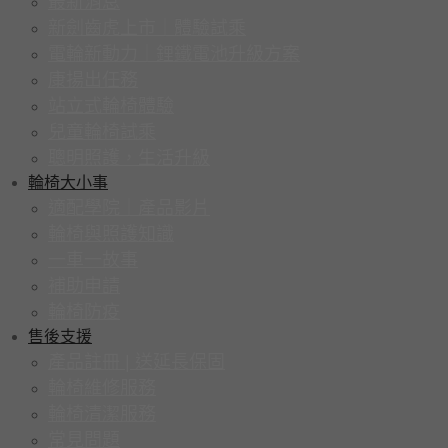
最新消息
新劍齒虎上市｜體驗試乘
電輪新動力｜鋰鐵電池升級方案
康揚出任務
站立式輪椅體驗
兒童輪椅試乘
聰明照護，生活升級
輪椅大小事
適配學院｜產品影片
輪椅與照護知識
一車一故事
補助申請
輪椅防疫
售後支援
產品註冊 | 送延長保固
輪椅維修服務
輪椅清潔服務
常見問題