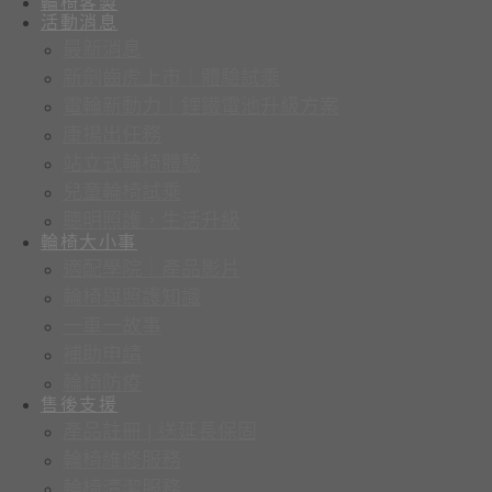
輪椅客製
活動消息
最新消息
新劍齒虎上市｜體驗試乘
電輪新動力｜鋰鐵電池升級方案
康揚出任務
站立式輪椅體驗
兒童輪椅試乘
聰明照護，生活升級
輪椅大小事
適配學院｜產品影片
輪椅與照護知識
一車一故事
補助申請
輪椅防疫
售後支援
產品註冊 | 送延長保固
輪椅維修服務
輪椅清潔服務