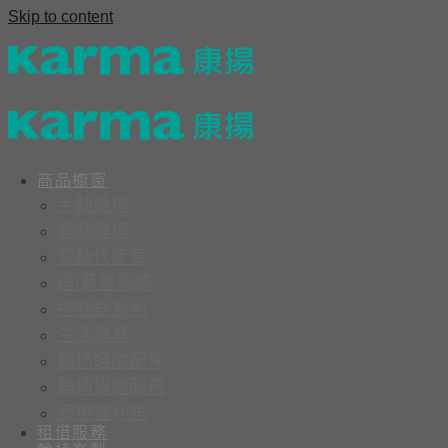
Skip to content
商品櫥窗
手動輪椅
電動輪椅
電動代步車
座/背墊系統
控制器系列
生活輔具
輪椅選購配件
輪椅捐贈服務
康揚福利館
租借服務