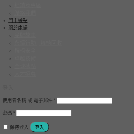
經銷商專區
聯絡我們
門市據點
關於康揚
品牌故事
永續行動 | 輪椅回收
輪椅安全
卓越技術
全球據點
人才招募
登入
使用者名稱 或 電子郵件
*
密碼
*
保持登入
登入