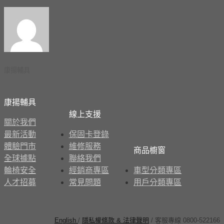
康揚輔具
康揚輔具
線上支援
關於我們
最新活動
保固卡登錄
體驗門市
維修服務
商品櫥窗
全球據點
聯絡我們
輪椅安全
經銷商專區
車型分類專區
人才招募
常見問題
用戶分類專區
English
/
隱私權條款 & 法律聲明
/ 客服專線 0800-522166