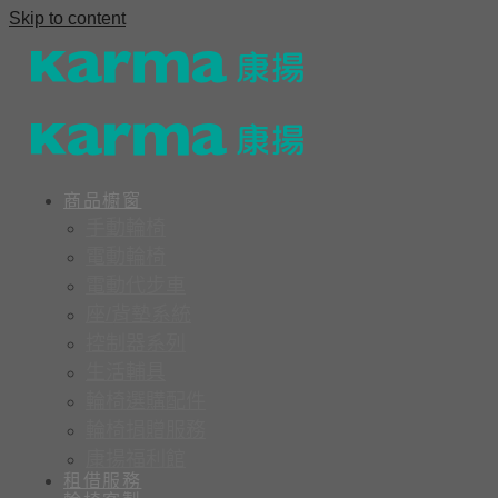
Skip to content
商品櫥窗
手動輪椅
電動輪椅
電動代步車
座/背墊系統
控制器系列
生活輔具
輪椅選購配件
輪椅捐贈服務
康揚福利館
租借服務