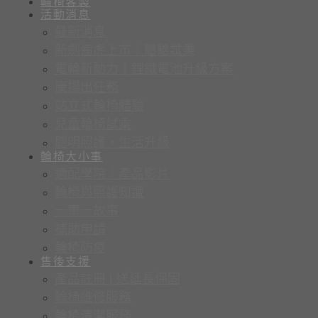
輪椅客製
活動消息
最新消息
新劍齒虎上市｜體驗試乘
電輪新動力｜鋰鐵電池升級方案
康揚出任務
站立式輪椅體驗
兒童輪椅試乘
聰明照護，生活升級
輪椅大小事
適配學院｜產品影片
輪椅與照護知識
一車一故事
補助申請
輪椅防疫
售後支援
產品註冊 | 送延長保固
輪椅維修服務
輪椅清潔服務