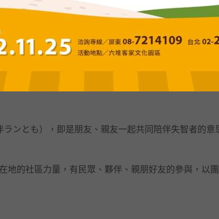
稱RUN伴ランとも），即是朋友、親友一起共同陪伴失智者的意
過在地的社區力量，有民眾、夥伴、親朋好友的參與，以