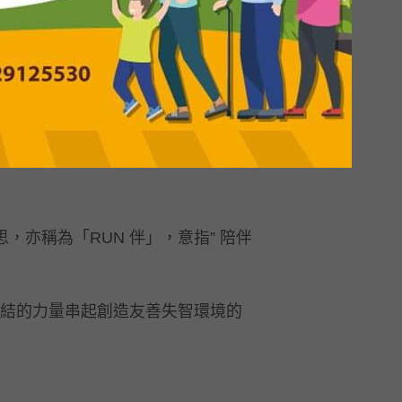
思，亦稱為「RUN 伴」，意指” 陪伴
團結的力量串起創造友善失智環境的