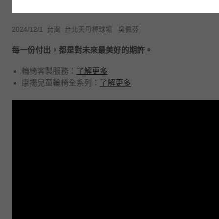
2024/12/1 台灣 台北天母棒球場 吳佩芬
每一份付出，都是對未來最美好的期許。
輪椅客製服務：
了解更多
康揚兒童輪椅全系列：
了解更多