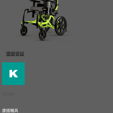
擺變袋鼠
康揚輔具
康揚輔具