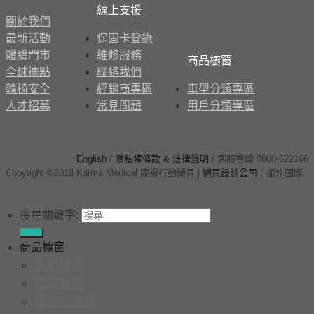
線上支援
關於我們
最新活動
保固卡登錄
體驗門市
維修服務
商品櫥窗
全球據點
聯絡我們
輪椅安全
經銷商專區
車型分類專區
人才招募
常見問題
用戶分類專區
English
/
隱私權條款 & 法律聲明
/ 客服專線 0800-522166
Copyright ©2018 Karma Medical 康揚行動輔具
|
網頁設計公司
：
振作國際
搜尋關鍵字:
商品櫥窗
手動輪椅
電動輪椅
電動代步車