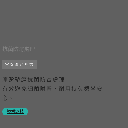
抗菌防霉處理
常保潔淨舒適
座背墊經抗菌防霉處理
有效避免細菌附著，耐用持久乘坐安
心。
觀看影片