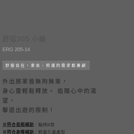
舒弧205 小輪
ERG 205-14
舒服自在，乘坐、照護的需求都兼顧
外出居家皆無拘無束​，
身心靈輕鬆釋放。 追隨心中的渴
望，
擊退出遊的限制！
※符合長照補助
：輪椅B款
※符合身障補助
：輕量化量產型