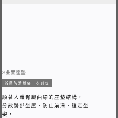
S曲面座墊
減壓防滑穩姿一次到位
順著人體臀腿曲線的座墊結構，
分散臀部坐壓、防止前滑、穩定坐
姿，