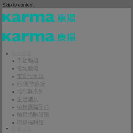
Skip to content
商品櫥窗
手動輪椅
電動輪椅
電動代步車
座/背墊系統
控制器系列
生活輔具
輪椅選購配件
輪椅捐贈服務
康揚福利館
租借服務