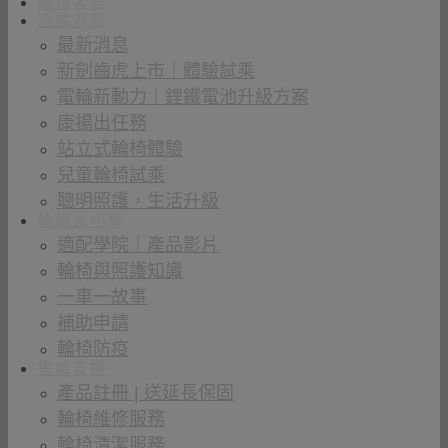
輪椅客製
活動消息
最新消息
新劍齒虎上市｜體驗試乘
電輪新動力｜鋰鐵電池升級方案
康揚出任務
站立式輪椅體驗
兒童輪椅試乘
聰明照護，生活升級
輪椅大小事
適配學院｜產品影片
輪椅與照護知識
一車一故事
補助申請
輪椅防疫
售後支援
產品註冊 | 送延長保固
輪椅維修服務
輪椅清潔服務