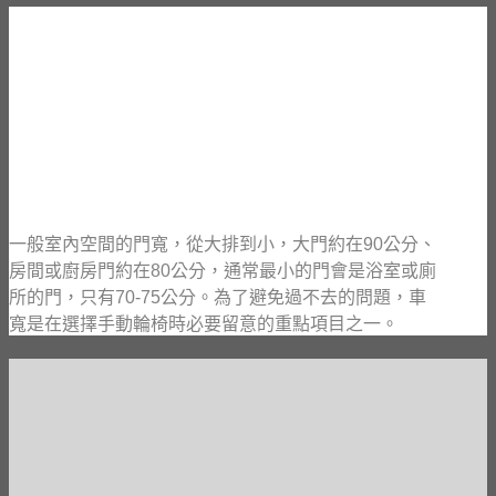
一般室內空間的門寬，從大排到小，大門約在90公分、
房間或廚房門約在80公分，通常最小的門會是浴室或廁
所的門，只有70-75公分。為了避免過不去的問題，車
寬是在選擇手動輪椅時必要留意的重點項目之一。