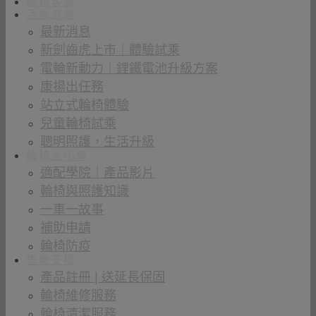
輪椅客製
活動消息
最新消息
新劍齒虎上市｜體驗試乘
電輪新動力｜鋰鐵電池升級方案
康揚出任務
站立式輪椅體驗
兒童輪椅試乘
聰明照護，生活升級
輪椅大小事
適配學院｜產品影片
輪椅與照護知識
一車一故事
補助申請
輪椅防疫
售後支援
產品註冊 | 送延長保固
輪椅維修服務
輪椅清潔服務