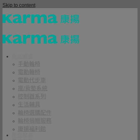
Skip to content
商品櫥窗
手動輪椅
電動輪椅
電動代步車
座/背墊系統
控制器系列
生活輔具
輪椅選購配件
輪椅捐贈服務
康揚福利館
租借服務