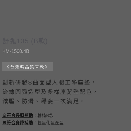
舒弧105 (B款)
KM-1500.4B
《台灣精品獎車款》
創新研發S曲面型人體工學座墊，
流線圓弧造型及多樣座背墊配色，
減壓、防滑、穩姿一次滿足。
※符合長照補助
：輪椅B款
※符合身障補助
：輕量化量產型