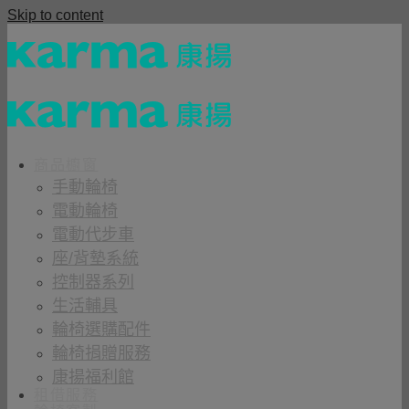
Skip to content
商品櫥窗
手動輪椅
電動輪椅
電動代步車
座/背墊系統
控制器系列
生活輔具
輪椅選購配件
輪椅捐贈服務
康揚福利館
租借服務