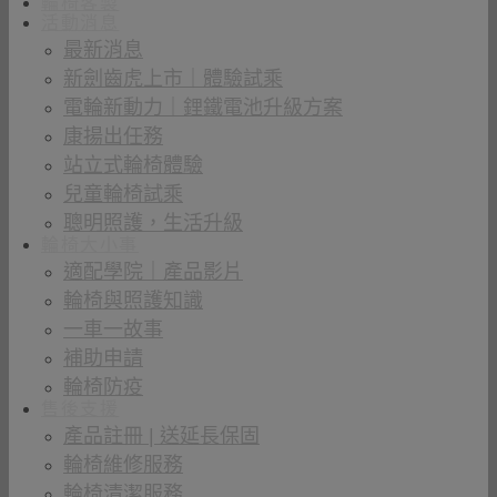
輪椅客製
活動消息
最新消息
新劍齒虎上市｜體驗試乘
電輪新動力｜鋰鐵電池升級方案
康揚出任務
站立式輪椅體驗
兒童輪椅試乘
聰明照護，生活升級
輪椅大小事
適配學院｜產品影片
輪椅與照護知識
一車一故事
補助申請
輪椅防疫
售後支援
產品註冊 | 送延長保固
輪椅維修服務
輪椅清潔服務