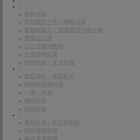
輪椅客製
活動消息
最新消息
新劍齒虎上市｜體驗試乘
電輪新動力｜鋰鐵電池升級方案
康揚出任務
站立式輪椅體驗
兒童輪椅試乘
聰明照護，生活升級
輪椅大小事
適配學院｜產品影片
輪椅與照護知識
一車一故事
補助申請
輪椅防疫
售後支援
產品註冊 | 送延長保固
輪椅維修服務
輪椅清潔服務