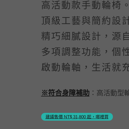
高活動款手動輪椅
頂級工藝與簡約設
精巧細膩設計，源
多項調整功能，個
啟動輪軸，生活就
※符合身障補助
：高活動型輪
建議售價 NT$ 31,800 起，哪裡買