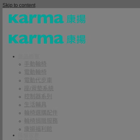
Skip to content
商品櫥窗
手動輪椅
電動輪椅
電動代步車
座/背墊系統
控制器系列
生活輔具
輪椅選購配件
輪椅捐贈服務
康揚福利館
租借服務